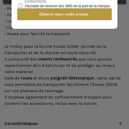
- Spécialement conçu pour la torche Evoke 1200
confidentialité.
J'accepte de recevoir des SMS de la part de la marque.
- Pour protéger et transporter votre torche
Obtenir mon code promo.
- Poignée télescopique rétractable
- Compartiments intérieurs rembourrés
- Cloisonnement modulable
- Roues pour facilité le transport
Le Trolley pour la torche Evoke 1200B permet de la
transporter et de la stocker en toute sécurité.
Il comprend des
inserts rembourrés
que vous pouvez
repositionner afin d'optimiser et de protéger au mieux
votre matériel.
Doté de
roues
et d'une
poignée télescopique
, cette valise
vous permettra de transporter facilement l'Evoke 1200B
sur vos plateaux de tournage.
Il dispose également de suffisamment d'espace pour
contenir les accessoires inclus avec la torche.
Caractéristiques