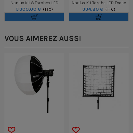
Nanlux Kit 8 Torches LED
Nanlux Kit Torche LED Evoke
3 300,00 €
334,80 €
Evoke 5C Avec Accessoires
(TTC)
5C Avec Accessoires
(TTC)
VOUS AIMEREZ AUSSI