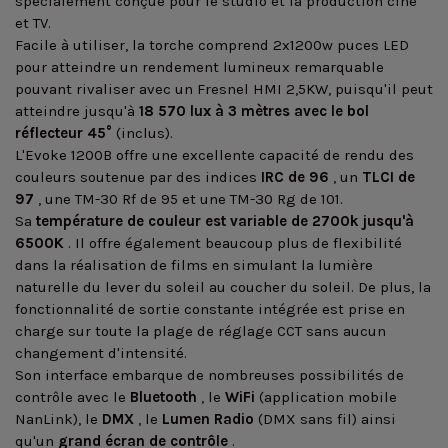
spécialement conçue pour le studio et la production ciné
et TV.
Facile à utiliser, la torche comprend 2x1200w puces LED
pour atteindre un rendement lumineux remarquable
pouvant rivaliser avec un Fresnel HMI 2,5KW, puisqu'il peut
atteindre jusqu'à
18 570 lux à 3 mètres avec le bol
réflecteur 45°
(inclus).
L'Evoke 1200B offre une excellente capacité de rendu des
couleurs soutenue par des indices
IRC de 96
, un
TLCI de
97
, une TM-30 Rf de 95 et une TM-30 Rg de 101.
Sa
température de couleur est variable de 2700k jusqu'à
6500K
. Il offre également beaucoup plus de flexibilité
dans la réalisation de films en simulant la lumière
naturelle du lever du soleil au coucher du soleil. De plus, la
fonctionnalité de sortie constante intégrée est prise en
charge sur toute la plage de réglage CCT sans aucun
changement d'intensité.
Son interface embarque de nombreuses possibilités de
contrôle avec le
Bluetooth
, le
WiFi
(application mobile
NanLink), le
DMX
, le
Lumen Radio
(DMX sans fil) ainsi
qu'un
grand écran de contrôle
.