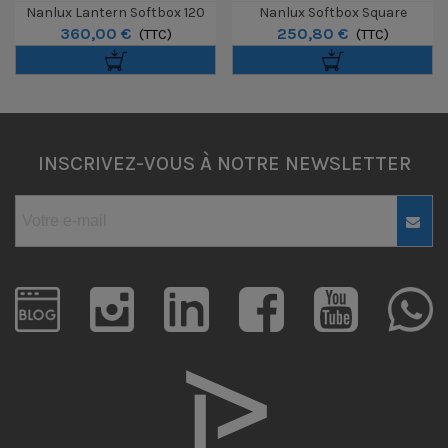
Nanlux Lantern Softbox 120
Nanlux Softbox Square
360,00 €
250,80 €
Cm Pour Evoke 1200
(TTC)
100x100cm Pour Evoke 1200
(TTC)
INSCRIVEZ-VOUS À NOTRE NEWSLETTER