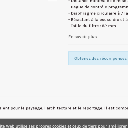
- Distance minimale de mise 
- Bague de contrôle program
- Diaphragme circulaire à 7 
- Résistant à la poussière et 
- Taille du filtre : 52 mm
En savoir plus
Obtenez des récompenses f
lent pour le paysage, l'architecture et le reportage. Il est comp
et lumineuse
offre de superbes détails à une distance focale sta
ite Web utilise ses propres cookies et ceux de tiers pour améliorer