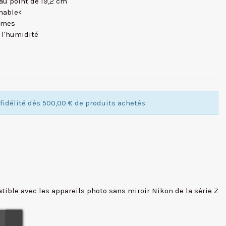
au point de 19,2 cm
mable<
lames
à l'humidité
idélité dès 500,00 € de produits achetés.
atible avec les appareils photo sans miroir Nikon de la série Z
ndard.