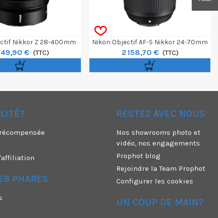
ctif Nikkor Z 28-400mm
Nikon Objectif AF-S Nikkor 24-70mm
549,90 €
2 158,70 €
F/4-8 VR
(TTC)
F/2.8E ED VR
(TTC)
ÉLITÉ?
RESTEZ AVEC NOUS
é récompensée
Nos showrooms photo et
vidéo, nos engagements
Prophot blog
ffiliation
Rejoindre la Team Prophot
ES PHARES
Configurer les cookies
s
UN COUP DE MAIN?