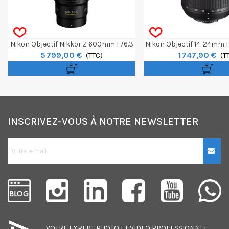
Nikon Objectif Nikkor Z 600mm F/6.3
Nikon Objectif 14-24mm F
5 799,00 €
1 747,90 €
VR S
(TTC)
S NIKKOR
(T
INSCRIVEZ-VOUS À NOTRE NEWSLETTER
10€ OFFERTS sur
votre premier
achat !
Je consens également à recevoir
les offres promotionnelles.
VOTRE EXPERT
PHOTO
ET
VIDEO
PROFESSIONNEL,