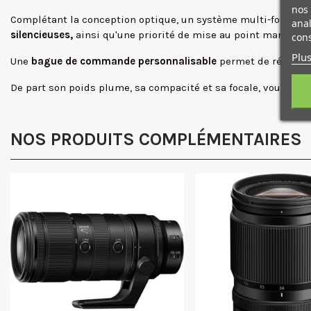
nos 
Complétant la conception optique, un système multi-focus, qu
anal
silencieuses,
ainsi qu'une priorité de mise au point manuelle
cons
Plus
Une
bague de commande personnalisable
permet de régler v
De part son poids plume, sa compacité et sa focale, vous alle
NOS PRODUITS COMPLÉMENTAIRES