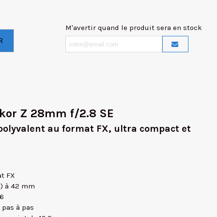
M'avertir quand le produit sera en stock
R
kkor Z 28mm f/2.8 SE
polyvalent au format FX, ultra compact et
at FX
C) à 42 mm
16
 pas à pas