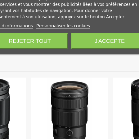
services et vous montrer des publicités liées à vos préférences en
i utilise deux moteurs pas à pas, permet d'obtenir des
perform
ysant vos habitudes de navigation. Pour donner votre
 pour répondre aux besoins des photos et des vidéos.
entement à son utilisation, appuyez sur le bouton Accepter.
 d'informations
Personnaliser les cookies
os propres paramètres pour contrôler la mise au point, l'ouvertu
z pouvoir l'embarquer avec vous pour toutes vos aventures.
REJETER TOUT
J'ACCEPTE