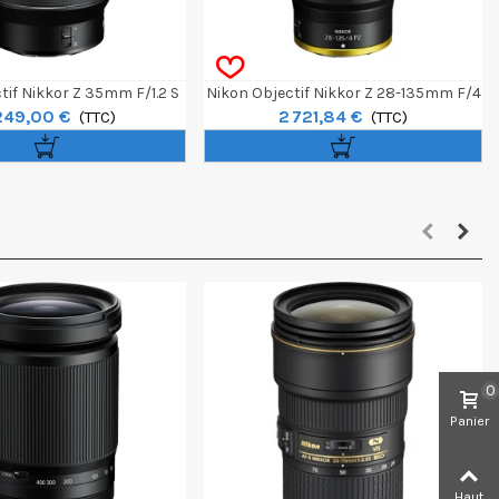
tif Nikkor Z 35mm F/1.2 S
Nikon Objectif Nikkor Z 28-135mm F/4
249,00 €
2 721,84 €
(TTC)
PZ
(TTC)
0
Panier
Haut