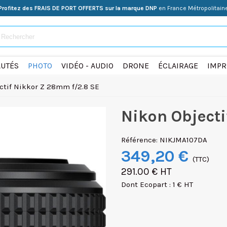
Profitez des FRAIS DE PORT OFFERTS sur la marque DNP
en France Métropolitain
UTÉS
PHOTO
VIDÉO - AUDIO
DRONE
ÉCLAIRAGE
IMPR
ctif Nikkor Z 28mm f/2.8 SE
Nikon Object
Référence:
NIKJMA107DA
349,20 €
(TTC)
291.00 € HT
Dont Ecopart : 1 € HT