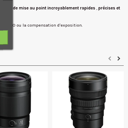
ances de mise au point incroyablement rapides
,
précises et
re, l'ISO ou la compensation d'exposition.