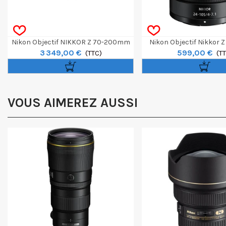
Nikon Objectif NIKKOR Z 70-200mm
Nikon Objectif Nikkor 
3 349,00 €
599,00 €
F/2.8 VR S II
(TTC)
F/4-7.1
(T
VOUS AIMEREZ AUSSI