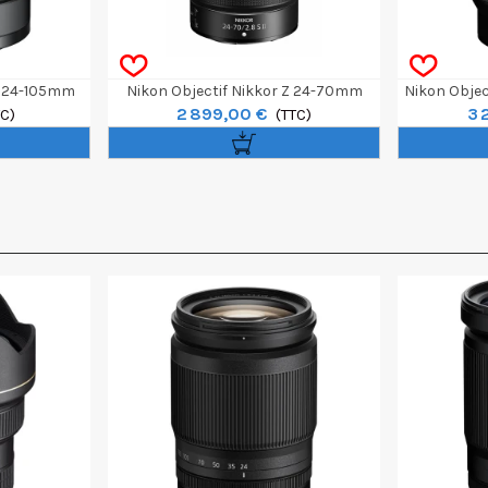
Z 24-105mm
Nikon Objectif Nikkor Z 24-70mm
Nikon Objec
2 899,00 €
3 
TC)
F/2.8 S II
(TTC)