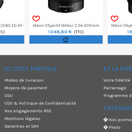
/2.8G ED AF-
Nikon Objectif Nikkor Z 24-200mm
Nikon Obje
1 048,80 €
1 
TC)
F/4-6.3 VR
(TTC)
ICI C'EST PRATIQUE
ET LA FID
✕
Modes de livraison
Votre fidélit
Moyens de paiement
Parrainage
CGU
Programme d'a
CGV & Politique de Confidentialité
CATÉGORI
Nos engagements RSE
Mentions légales
Nos promo
Garanties et SAV
Photo