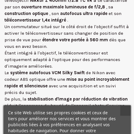
téléobjectif
Nikkor Z 400mm f/2.8 TC VR S
se caractérise
par son
ouverture maximale lumineuse de f/2,8
, sa
construction optique
, son
autofocus ultra rapide
et son
téléconvertisseur 1,4x intégré
.
Un commutateur situé sur le côté droit de l'objectif suffit à
activer le téléconvertisseur sans changer de position de
prise de vue pour
étendre votre portée à 560 mm
dès que
vous en avez besoin.
Étant intégré à l'objectif, le téléconvertisseur est
optiquement adapté à l'optique pour des performances
d'imagerie améliorées.
Le
système autofocus VCM Silky Swift
de Nikon avec
codeur ABS optique offre une
mise au point incroyablement
✕
rapide et silencieuse
avec une acquisition et un suivi
précis du sujet.
De plus, la
stabilisation d'image par réduction de vibration
réduit l'apparence du bougé de l'appareil photo d'environ
5,5 stops
lorsque vous travaillez à main levée.
Ce site Web utilise ses propres cookies et ceux de
tiers pour améliorer nos services et vous montrer des
Un
revêtement nouvelle génération
, associé aux
publicités liées à vos préférences en analysant vos
revêtements ARNEO et nanocristal
de l'objectif, offre des
habitudes de navigation. Pour donner votre
performances anti-reflet exceptionnelles
lorsque vous