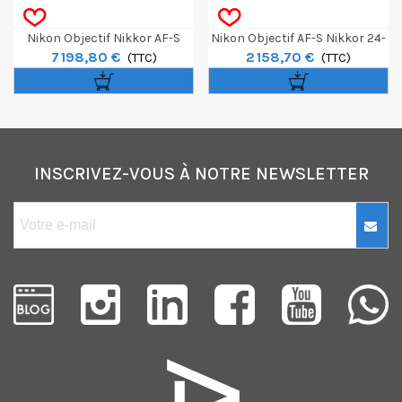
Nikon Objectif Nikkor AF-S
Nikon Objectif AF-S Nikkor 24-
7 198,80 €
2 158,70 €
300mm F/2,8G IF-ED VR II
(TTC)
70mm F/2.8E ED VR
(TTC)
INSCRIVEZ-VOUS À NOTRE NEWSLETTER