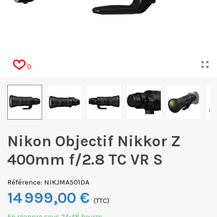
0
Nikon Objectif Nikkor Z
400mm f/2.8 TC VR S
Référence:
NIKJMA501DA
14 999,00 €
(TTC)
En réappro sous 24-48 heures