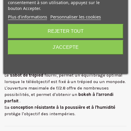
consentement à son utilisation, appuyez sur le
travaillez dans des conditions d'éclairage intense et de
bouton Accepter.
contre-jour.
Plus d'informations
Personnaliser les cookies
Les
lentilles en verre ED, Super ED et SR
permettent
10€ OFFERTS sur votre
d'atténuer les aberrations chromatiques.
premier achat !
Les
boutons Fn personnalisables
, la bague Fn et le bouton
REJETER TOUT
de réglage de la mémoire fonctionnent conjointement avec
les boutons Fn de l'appareil photo pour modifier
J'ACCEPTE
rapidement les paramètres d'exposition, la position de
mise au point et d'autres fonctions personnalisables. Vous
pouvez utiliser la commande MEMORY-SET pour
Je consens également à recevoir les offres
promotionnelles.
Consultez notre politique de
enregistrer les distances de mise au point.
confidentialité.
Le
sabot de trépied
fourni, permet un équilibrage optimal
J'accepte de recevoir des SMS de la part de la marque.
lorsque le téléobjectif est fixé à un trépied ou un monpode.
Obtenir mon code promo.
L'ouverture maximale de f/2.8 offre de nombreuses
possibilités, et permet d'obtenir un
bokeh à l'arrondi
parfait
.
Sa
conception résistante à la poussière et à l'humidité
protège l'objectif des intempéries.