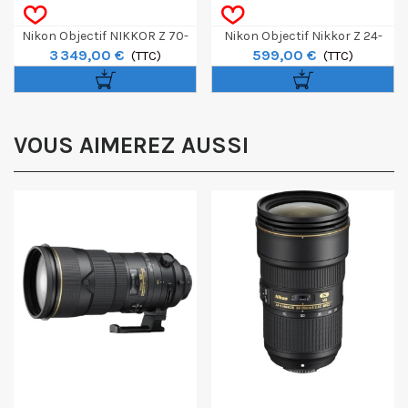
Nikon Objectif NIKKOR Z 70-
Nikon Objectif Nikkor Z 24-
3 349,00 €
599,00 €
200mm F/2.8 VR S II
(TTC)
105mm F/4-7.1
(TTC)
VOUS AIMEREZ AUSSI