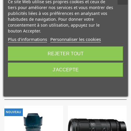
Ce site Web utilise ses propres cookies et ceux de
des longues sessions de prise de vue vidéo ou lors de
tiers pour améliorer nos services et vous montrer des
shoot en mode intervallomètre.
publicités liées à vos préférences en analysant vos
Ce grip est également
résistant à la poussière et à
habitudes de navigation. Pour donner votre
l'humidité
consentement à son utilisation, appuyez sur le
pour correspondre à la conception de l'appareil
bouton Accepter.
photo et dispose d'un
témoin lumineux
indiquant le niveau
de charge des accumulateurs pour chacun des deux
Plus d'informations
Personnaliser les cookies
10€ OFFERTS sur votre
logements.
premier achat !
REJETER TOUT
Caractéristiques
J'ACCEPTE
NOS PRODUITS
Je consens également à recevoir les offres
COMPLÉMENTAIRES
promotionnelles.
Consultez notre politique de
confidentialité.
J'accepte de recevoir des SMS de la part de la marque.
Obtenir mon code promo.
NOUVEAU