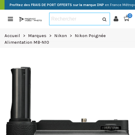
Profitez des FRAIS DE PORT OFFERTS sur la marque DNP
en France Métropo
0
Accueil
>
Marques
>
Nikon
>
Nikon Poignée
Alimentation MB-N10