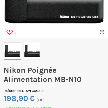
0
Nikon Poignée
Alimentation MB-N10
Référence:
NIKVFC00801
198,90 €
(TTC)
En réappro sous 24-48 heures