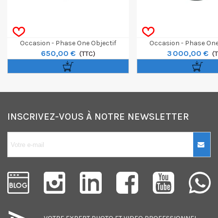
Occasion - Phase One Objectif
Occasion - Phase One
650,00 €
3 000,00 €
Schneider 80mm F/2.8 LS Blue Ring
(TTC)
Schneider 55mm F/2.8 L
(
INSCRIVEZ-VOUS À NOTRE NEWSLETTER
10€ OFFERTS sur
votre premier
achat !
Je consens également à recevoir
les offres promotionnelles.