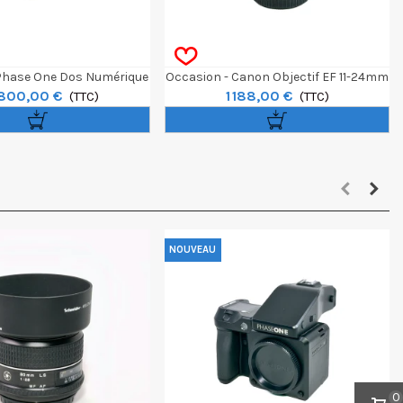
Phase One Dos Numérique
Occasion - Canon Objectif EF 11-24mm
800,00 €
1 188,00 €
IQ4 150MP
(TTC)
F/4L USM
(TTC)
NOUVEAU
0