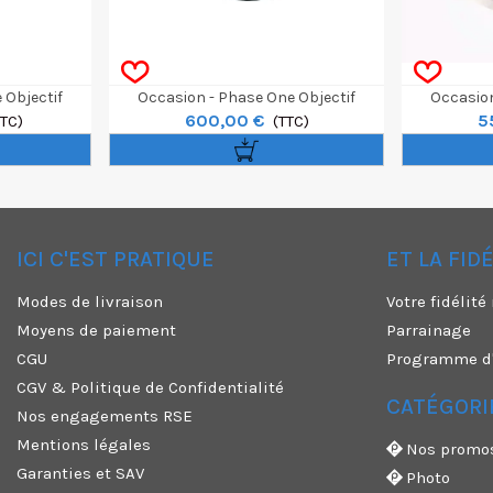
 Objectif
Occasion - Phase One Objectif
Occasion
600,00 €
5
S Blue Ring
TTC)
Schneider 80mm F/2.8 Blue Ring
(TTC)
Schneider 8
ICI C'EST PRATIQUE
ET LA FID
✕
Modes de livraison
Votre fidélit
Moyens de paiement
Parrainage
CGU
Programme d'a
CGV & Politique de Confidentialité
CATÉGORI
Nos engagements RSE
Mentions légales
Nos promo
Garanties et SAV
Photo