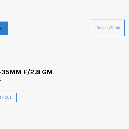
R
6-35MM F/2.8 GM
S
Z-NOUS