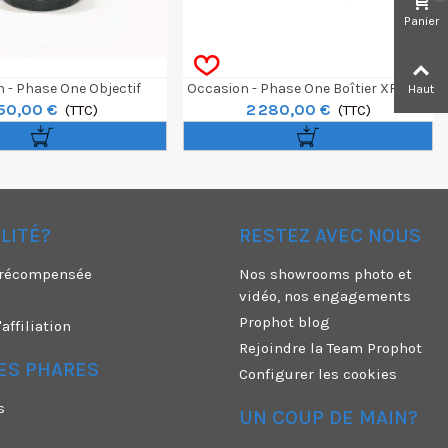
Panier
 - Phase One Objectif
Occasion - Phase One Boîtier XF Avec
Haut
50,00 €
2 280,00 €
0mm F/2.8 LS Silver Ring
(TTC)
Viseur Prisme
(TTC)
ÉLITÉ?
RESTEZ AVEC NOUS
é récompensée
Nos showrooms photo et
vidéo, nos engagements
Prophot blog
ffiliation
Rejoindre la Team Prophot
ES PHARES
Configurer les cookies
s
UN COUP DE MAIN?