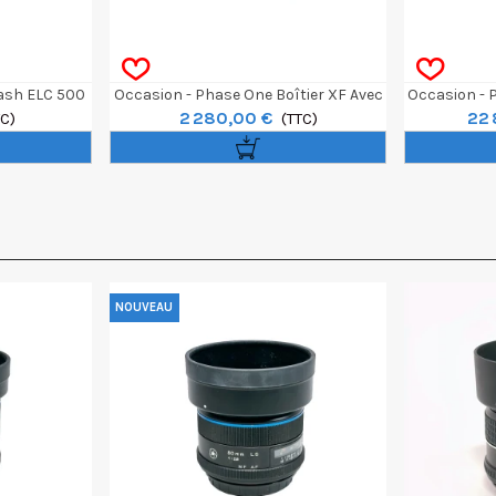
ash ELC 500
Occasion - Phase One Boîtier XF Avec
Occasion - 
2 280,00 €
22 
TC)
Viseur Prisme
(TTC)
NOUVEAU