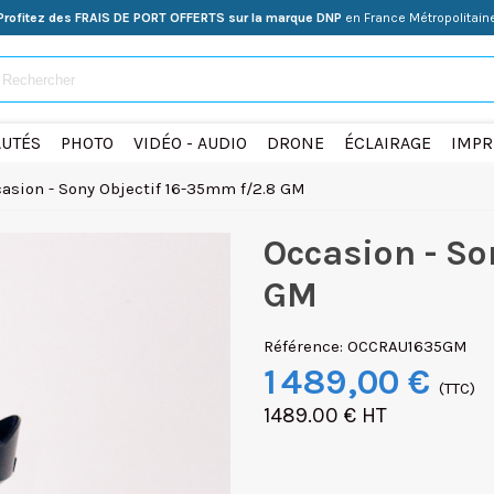
Profitez des FRAIS DE PORT OFFERTS sur la marque DNP
en France Métropolitain
UTÉS
PHOTO
VIDÉO - AUDIO
DRONE
ÉCLAIRAGE
IMPR
asion - Sony Objectif 16-35mm f/2.8 GM
Occasion - So
GM
Référence:
OCCRAU1635GM
1 489,00 €
(TTC)
1489.00 € HT