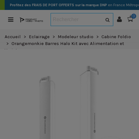
Profitez des FRAIS DE PORT OFFERTS sur la marque DNP
en France Métropo
0
Accueil
>
Eclairage
>
Modeleur studio
>
Cabine Foldio
>
Orangemonkie Barres Halo Kit avec Alimentation et
Variateur