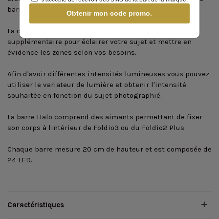
barres Halo.
Obtenir mon code promo.
La conception de ce kit en fait un bon éclairage
supplémentaire pour éclairer votre sujet et mettre en
évidence les zones selon vos besoins.
Afin d'avoir différentes intensités lumineuses vous pouvez
utiliser le variateur de lumière et obtenir l'intensité
souhaitée en fonction du sujet photographié.
La barre Halo comprend des aimants permettant de fixer
son corps à lintérieur de Foldio3 ou du Foldio2 Plus.
Chaque barre mesure 20 cm de hauteur et est composée de
24 LED.
Caractéristiques