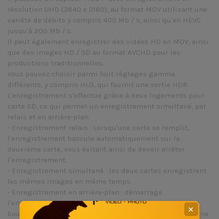
résolution UHD (3840 x 2160), au format MOV utilisant une
variété de débits y compris 400 Mb / s, ainsi qu'en HEVC
jusqu'à 200 Mb / s.
Il peut également enregistrer des vidéos HD en MOV, ainsi
que des images HD / SD au format AVCHD pour les
productions traditionnelles.
Vous pouvez choisir parmi huit réglages gamma
différents, y compris HLG, qui fournit une sortie HDR.
L'enregistrement s'effectue grâce à deux logements pour
carte SD, ce qui permet un enregistrement simultané, par
relais et en arrière-plan.
- Enregistrement relais : Lorsqu'une carte se remplit,
l'enregistrement bascule automatiquement sur la
deuxième carte, vous évitant ainsi de devoir arrêter
l'enregistrement.
- Enregistrement simultané : les deux cartes enregistrent
les mêmes images en même temps.
- Enregistrement en arrière-plan : démarrage
l'enregistrement simultané des deux cartes, mais le
✕
bouton Marche / Arrêt suspendra l'enregistrement sur une