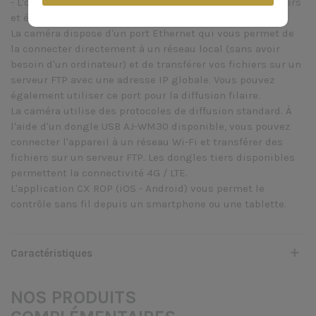
- L'objectif est contrôlable à partir d'appareils filaires tiers
et également à partir de tablettes iOS et Android.
La caméra dispose d'un port Ethernet qui vous permet de
la connecter directement à un réseau local (sans avoir
besoin d'un ordinateur) et de transférer vos fichiers sur un
serveur FTP avec une adresse IP globale. Vous pouvez
également utiliser ce port pour la diffusion filaire.
La caméra utilise des protocoles de diffusion standard. À
l'aide d'un dongle USB AJ-WM30 disponible, vous pouvez
connecter l'appareil à un réseau Wi-Fi et transférer des
fichiers sur un serveur FTP. Les dongles tiers disponibles
permettent la connectivité 4G / LTE.
L'application CX ROP (iOS - Android) vous permet le
contrôle sans fil depuis un smartphone ou une tablette.
Caractéristiques
NOS PRODUITS