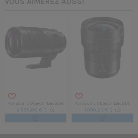
VOUS AIMEREZ AUSSI
Panasonic Objectif Leica DG
Panasonic Objectif Leica DG
2 539,00 €
1 099,20 €
Elmarit 200mm F/2.8 Power
(TTC)
Vario Elmarit 8-18mm F/2.8-4
(TTC)
O.I.S
ASPH