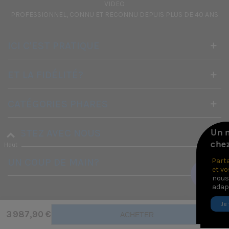
VIDEO
PROFESSIONNEL, CONNU ET RECONNU DEPUIS PLUS DE 40 ANS
ICI C'EST PRATIQUE
ET LA FIDÉLITÉ?
CATÉGORIES PHARES
Un meilleur tarif repéré
RESTEZ AVEC NOUS
chez un concurrent ?
Haut
UN COUP DE MAIN?
Partagez-nous le lien
et vos coordonnées :
nous évaluons une offre
adaptée à vos besoins.
Je transmets l'URL
3 987,90 €
ACHETER