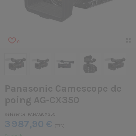
0
Panasonic Camescope de
poing AG-CX350
Référence:
PANAGCX350
3 987,90 €
(TTC)
En stock