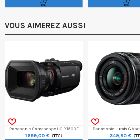
VOUS AIMEREZ AUSSI
Panasonic Camescope HC-X1500E
Panasonic Lumix G Var
1 699,00 €
349,90 €
(TTC)
F/3.5-5.6 II ASPH ME
(TT