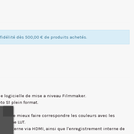
idélité dès 500,00 € de produits achetés.
de logicielle de mise a niveau Filmmaker.
to S1 plein format.
teurs de mieux faire correspondre les couleurs avec les
 la même LUT.
eur externe via HDMI, ainsi que l'enregistrement interne de