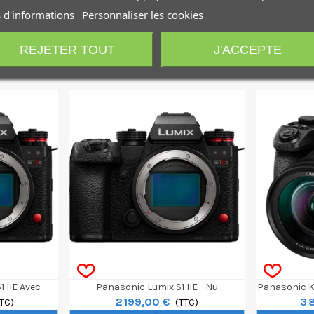
 d'informations
Personnaliser les cookies
REJETER TOUT
J'ACCEPTE
 IIE Avec
Panasonic Lumix S1 IIE - Nu
Panasonic Ki
2 199,00 €
3 
m F/4
TTC)
(TTC)