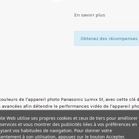
En savoir plus
Obtenez des récompenses f
ouleurs de l'appareil photo Panasonic Lumix S1, avec cette clé 
 avancées afin détendre le performances vidéo de l'appareil pho
ite Web utilise ses propres cookies et ceux de tiers pour améliorer
og et V-Gamut. L'ajour de ce Gamma permet également aux utilisa
services et vous montrer des publicités liées à vos préférences en
ar les deux profils utilisent la même courbe caractéristique et
ysant vos habitudes de navigation. Pour donner votre
s 4K60 avec un échantillonnage 4:2:2 10 bits vers un enregistr
entement à son utilisation, appuyez sur le bouton Accepter.