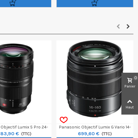
0
Panier
Haut
Objectif Lumix S Pro 24-
Panasonic Objectif Lumix G Vario 14-
883,90 €
699,60 €
70mm F/2.8
(TTC)
140mm F/3.5-5.6 ASPH Power OIS
(TTC)