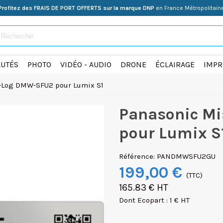
Profitez des FRAIS DE PORT OFFERTS sur la marque DNP
en France Métropolitain
UTÉS
PHOTO
VIDÉO - AUDIO
DRONE
ÉCLAIRAGE
IMPR
V-Log DMW-SFU2 pour Lumix S1
Panasonic Mi
pour Lumix S
Référence:
PANDMWSFU2GU
199,00 €
(TTC)
165.83 € HT
Dont Ecopart : 1 € HT