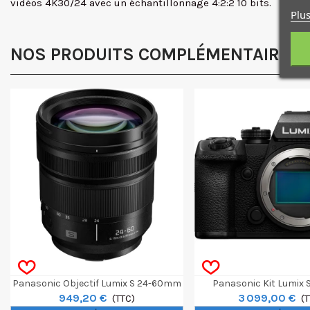
vidéos 4K30/24 avec un échantillonnage 4:2:2 10 bits.
Plus
NOS PRODUITS COMPLÉMENTAIRES
Panasonic Objectif Lumix S 24-60mm
Panasonic Kit Lumix S1
949,20 €
3 099,00 €
F/2.8 - Monture L
(TTC)
Objectif 24-105m
(