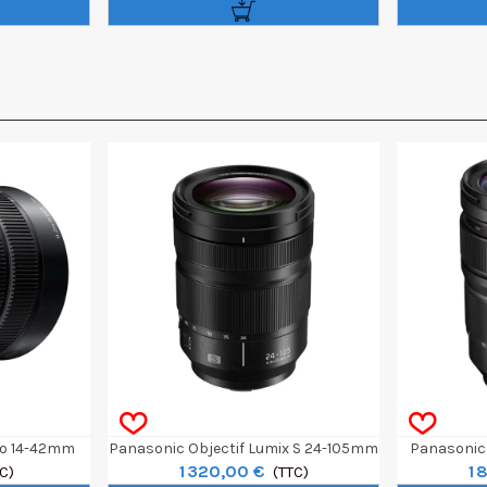
io 14-42mm
Panasonic Objectif Lumix S 24-105mm
Panasonic 
1 320,00 €
1 
GA O.I.S
C)
F/4 Macro OIS
(TTC)