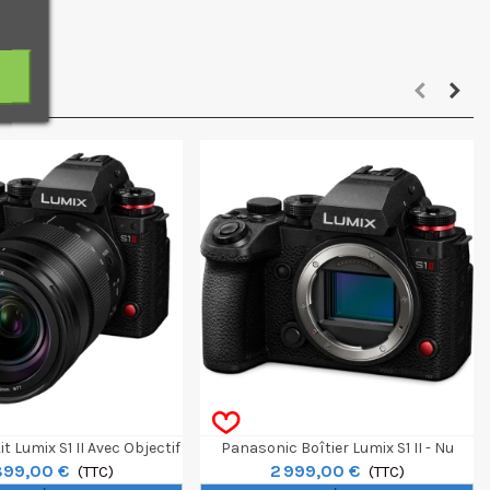
t Lumix S1 II Avec Objectif
Panasonic Boîtier Lumix S1 II - Nu
899,00 €
2 999,00 €
24-105mm F/4
(TTC)
(TTC)