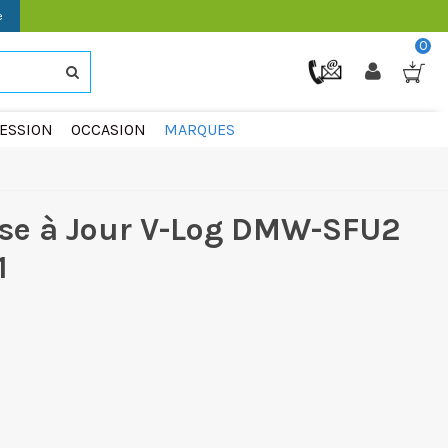
e
0
ESSION
OCCASION
MARQUES
se à Jour V-Log DMW-SFU2
1