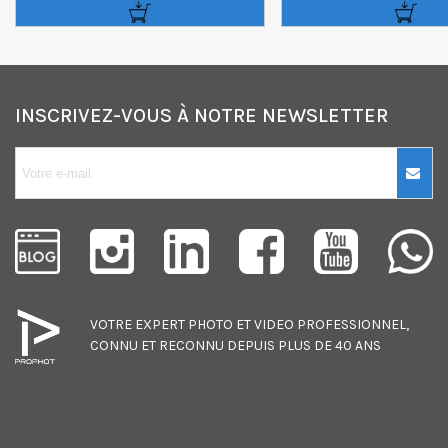
INSCRIVEZ-VOUS À NOTRE NEWSLETTER
10€ OFFERTS sur
votre premier
achat !
Je consens également à recevoir
les offres promotionnelles.
VOTRE EXPERT
PHOTO
ET
VIDEO
PROFESSIONNEL,
Consultez notre politique de
CONNU ET RECONNU DEPUIS PLUS DE 40 ANS
confidentialité.
J'accepte de recevoir des SMS de
la part de la marque.
Obtenir mon code promo.