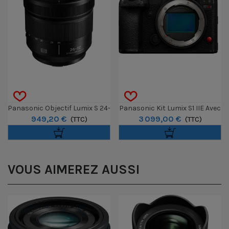
Panasonic Objectif Lumix S 24-
Panasonic Kit Lumix S1 IIE Avec
949,20 €
3 099,00 €
60mm F/2.8 - Monture L
(TTC)
Objectif 24-105mm F/4
(TTC)
VOUS AIMEREZ AUSSI