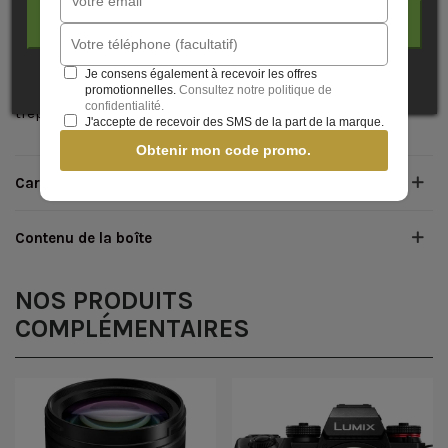
d'optimiser vos captures sons.
J'ACCEPTE
Le stabilisateur d'image Power OIS corrige l'apparence de
bougé ce qui vous permet de travailler à main levée. Vous
Je consens également à recevoir les offres
capturez ainsi des scènes réalistes sans avoir besoin d'un
promotionnelles.
Consultez notre politique de
confidentialité.
trépied.
J'accepte de recevoir des SMS de la part de la marque.
Obtenir mon code promo.
Caractéristiques
Contenu de la boîte
NOS PRODUITS
COMPLÉMENTAIRES