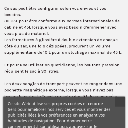
Ce sac peut être configurer selon vos envies et vos
besoins.
30-35L pour être conforme aux normes internationales de
cabine et 45L lorsque vous avez besoin d'emmener avec
vous plus de matériel.
Les fermetures à glissière à double extension de chaque
côté du sac, une fois dézippées, procurent un volume
supplémentaire de 10 L pour un stockage maximal de 45 L.
Et pour une utilisation quotidienne, les boutons-pression
réduisent le sac à 30 litres.
✕
Les deux sangles de transport peuvent se ranger dans une
pochette magnétique externe, lorsque vous n'avez pas
besoin le porter le Travel sur votre dos. Et deux poignées
vous permettent de le porter soit à l'horizontale, soit à la
Ce site Web utilise ses propres cookies et ceux de
verticale.
tiers pour améliorer nos services et vous montrer des
publicités liées à vos préférences en analysant vos
habitudes de navigation. Pour donner votre
Des poches latérales peuvent stocker des bouteilles d'eau,
consentement à son utilisation, appuyez sur le
des trépieds.