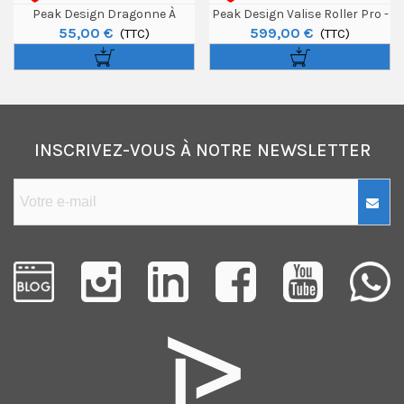
Peak Design Dragonne À
Peak Design Valise Roller Pro -
55,00 €
599,00 €
Fixation Rapide
(TTC)
Prune
(TTC)
INSCRIVEZ-VOUS À NOTRE NEWSLETTER