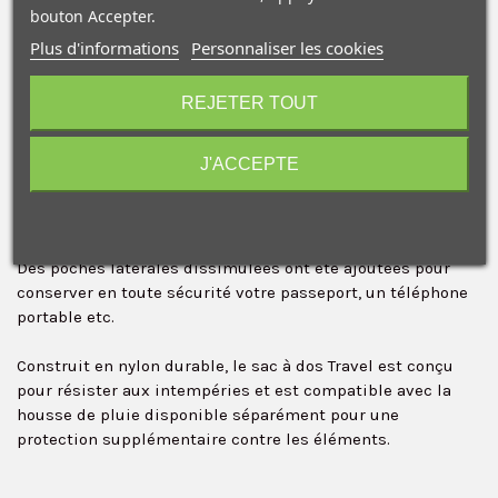
bouton Accepter.
Plus d'informations
Personnaliser les cookies
Pour encore plus de polyvalence, des pochettes (en option)
10€ OFFERTS sur votre
peuvent être intégrer à l'intérieur de ce sac afin de
premier achat !
transporter et de ranger en toute sécurité appareils photo,
REJETER TOUT
vidéo, audio et multimédia numérique.
J'ACCEPTE
Un compartiment arrière permet de recevoir un ordinateur
portable 15" et une tablette 9,5".
Une poche frontale est incluse pour les articles
Je consens également à recevoir les offres
promotionnelles.
Consultez notre politique de
nécessitant un accès rapide et pratique.
confidentialité.
Des poches latérales dissimulées ont été ajoutées pour
J'accepte de recevoir des SMS de la part de la marque.
conserver en toute sécurité votre passeport, un téléphone
Obtenir mon code promo.
portable etc.
Construit en nylon durable, le sac à dos Travel est conçu
pour résister aux intempéries et est compatible avec la
housse de pluie disponible séparément pour une
protection supplémentaire contre les éléments.