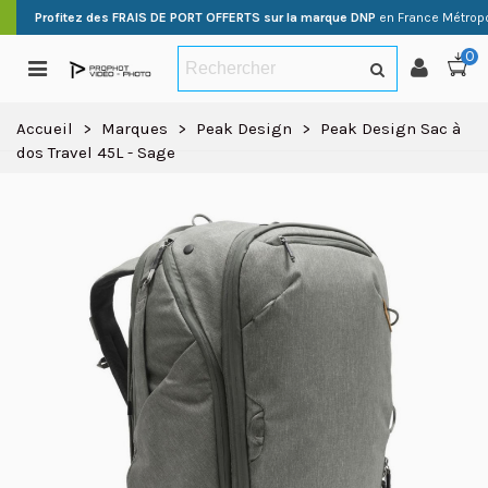
Profitez des FRAIS DE PORT OFFERTS sur la marque DNP
en France Métropo
0
Accueil
>
Marques
>
Peak Design
>
Peak Design Sac à
dos Travel 45L - Sage