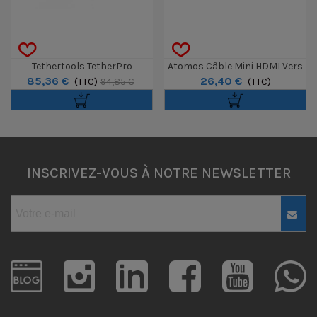
Tethertools TetherPro
Atomos Câble Mini HDMI Vers
85,36 €
26,40 €
Rallonge Active USB-C Vers
(TTC)
Full HDMI 30cm
(TTC)
94,85 €
USB-C Noir 4.6m
INSCRIVEZ-VOUS À NOTRE NEWSLETTER