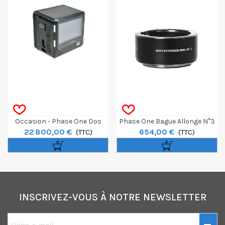
Occasion - Phase One Dos
Phase One Bague Allonge N°3
22 800,00 €
654,00 €
Numérique IQ4 150MP
(TTC)
(TTC)
INSCRIVEZ-VOUS À NOTRE NEWSLETTER