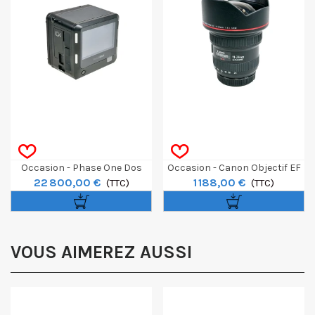
Occasion - Phase One Dos
Occasion - Canon Objectif EF
22 800,00 €
1 188,00 €
Numérique IQ4 150MP
(TTC)
11-24mm F/4L USM
(TTC)
VOUS AIMEREZ AUSSI