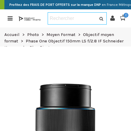
Profitez des FRAIS DE PORT OFFERTS sur la marque DNP
en France Métropo
0
Accueil
>
Photo
>
Moyen Format
>
Objectif moyen
format
>
Phase One Objectif 150mm LS f/2.8 IF Schneider
Kreuznach • Blue Ring