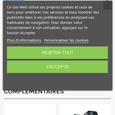
Description
Ce site Web utilise ses propres cookies et ceux de
tiers pour améliorer nos services et vous montrer des
Cet objectif d'une qualité exceptionnelle vous permet de
publicités liées à vos préférences en analysant vos
tirer le maximum de votre dos numérique Phase One.
habitudes de navigation. Pour donner votre
consentement à son utilisation, appuyez sur le
bouton Accepter.
Le 150mm f2.8 IF est le téléobjectif le plus rapide, offrant
une profondeur de champ très fine à f/2.8 et un sublime
Plus d'informations
Personnaliser les cookies
10€ OFFERTS sur votre
bokeh.
Parfait pour le portrait en studio ou en extérieur.
premier achat !
REJETER TOUT
J'ACCEPTE
Caractéristiques
Je consens également à recevoir les offres
NOS PRODUITS
promotionnelles.
Consultez notre politique de
confidentialité.
COMPLÉMENTAIRES
J'accepte de recevoir des SMS de la part de la marque.
Obtenir mon code promo.