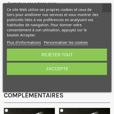
— Fermeture par rubans noirs
Ce site Web utilise ses propres cookies et ceux de
— Format: 65 x 92
tiers pour améliorer nos services et vous montrer des
publicités liées à vos préférences en analysant vos
Avantages produit
:
habitudes de navigation. Pour donner votre
consentement à son utilisation, appuyez sur le
— Pratique pour le transport et le stockage d’œuvres et de
bouton Accepter.
travaux
Plus d'informations
Personnaliser les cookies
10€ OFFERTS sur votre
— Parfait pour insérer des documents aux tailles standard
premier achat !
A4 jusqu’à A1
REJETER TOUT
— Les 3 rabats assurent une sécurité et un confort
d’utilisation
J'ACCEPTE
Je consens également à recevoir les offres
promotionnelles.
Consultez notre politique de
NOS PRODUITS
confidentialité.
COMPLÉMENTAIRES
J'accepte de recevoir des SMS de la part de la marque.
Obtenir mon code promo.