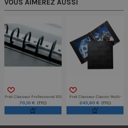
VOUS AIMEREZ AUSSI
Prat Classeur Professional 105
Prat Classeur Classic Multi-
70,10 €
245,60 €
28x35 + 10f. Polypro
(TTC)
Anneaux 51x65cm Avec 10
(TTC)
Pochettes