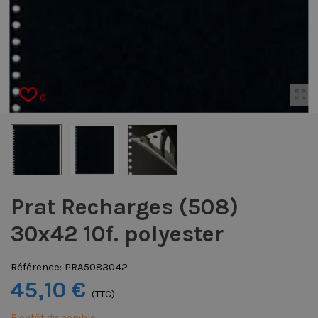
0
Prat Recharges (508)
30x42 10f. polyester
Référence:
PRA5083042
45,10 €
(TTC)
Bientôt disponible