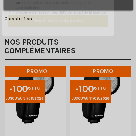
- Conçu pour résister à des années d'utilisation
promotionnelles.
Consultez notre politique de
professionnelle.
confidentialité.
J'accepte de recevoir des SMS de la part de la marque.
Garantie 1 an
Obtenir mon code promo.
NOS PRODUITS
COMPLÉMENTAIRES
PROMO
PROMO
-100
-100
€TTC
€TTC
JUSQU’AU 31/08/2026
JUSQU’AU 31/08/2026