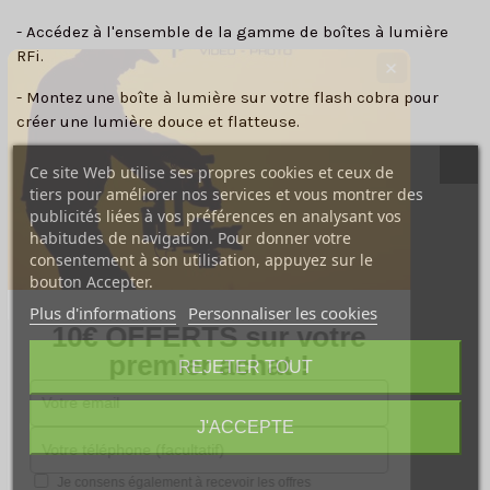
- Accédez à l'ensemble de la gamme de boîtes à lumière
RFi.
✕
- Montez une boîte à lumière sur votre flash cobra pour
créer une lumière douce et flatteuse.
- Fixez deux flashes cobras et éclairez une boîte à lumière
Ce site Web utilise ses propres cookies et ceux de
encore plus grande.
tiers pour améliorer nos services et vous montrer des
publicités liées à vos préférences en analysant vos
- Faites glisser et inclinez les flashes cobras à l'intérieur
habitudes de navigation. Pour donner votre
de la boîte à lumière pour éliminer les points chauds.
consentement à son utilisation, appuyez sur le
bouton Accepter.
- Inclinez, pivotez à 360° et réglez la boîte à lumière
Plus d'informations
Personnaliser les cookies
rapidement.
10€ OFFERTS sur votre
premier achat !
- Adaptateurs boîte à lumière avec code couleur et tiges
REJETER TOUT
pour boîte à lumière, pour un assemblage facile.
- Fixation facile pour Air Remote Profoto ou les unités de
J'ACCEPTE
synchronisation radio provenant d'autres fabricants.
Je consens également à recevoir les offres