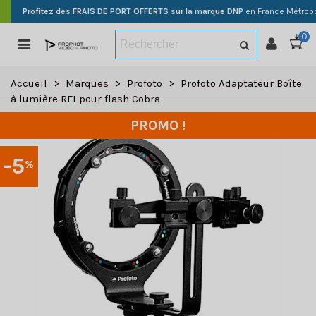
Profitez des FRAIS DE PORT OFFERTS sur la marque DNP
en France Métropo
0
Accueil
>
Marques
>
Profoto
>
Profoto Adaptateur Boîte
à lumière RFI pour flash Cobra
PROMO !
-5
%