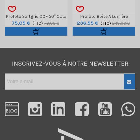
Profoto Softgrid OCF 50° Octa
Profoto Boîte À Lumière
75,05 €
236,55 €
(TTC)
3'
Softbox RFI 90 X 90 (3' X 3')
(TTC)
79,00 €
249,00 €
INSCRIVEZ-VOUS À NOTRE NEWSLETTER