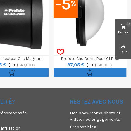
-5
%
0
Panier
Haut
Réflecteur Clic Magnum
Profoto Clic Dome Pour C1 Plus
5 €
37,05 €
(TTC)
(TTC)
149,00 €
39,00 €
ÉLITÉ?
RESTEZ AVEC NOUS
é récompensée
Nos showrooms photo et
vidéo, nos engagements
Prophot blog
ffiliation