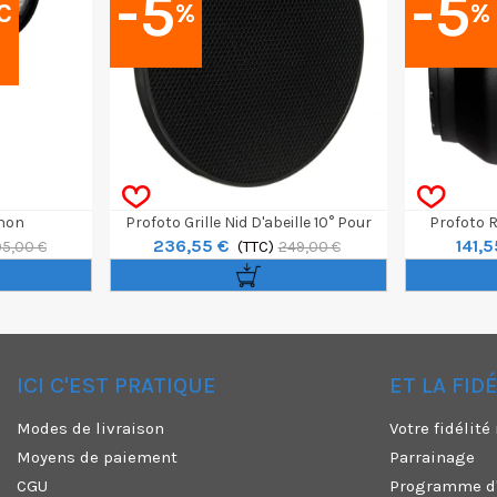
-5
-5
C
%
%
anon
Profoto Grille Nid D'abeille 10° Pour
Profoto 
236,55 €
141,5
Réflecteurs Telezoom Ou Magnum
(TTC)
5,00 €
249,00 €
ICI C'EST PRATIQUE
ET LA FID
✕
Modes de livraison
Votre fidélit
Moyens de paiement
Parrainage
CGU
Programme d'a