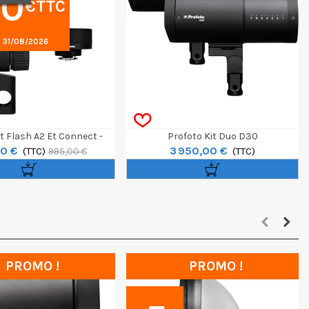
00
€TTC
 31/08/2026
t Flash A2 Et Connect -
Profoto Kit Duo D30
0 €
3 950,00 €
Fujifilm
(TTC)
(TTC)
995,00 €
PROMO !
PROMO !