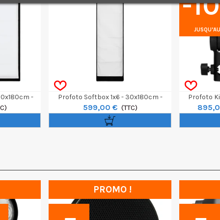
-1
JUSQU’AU
120x180cm -
Profoto Softbox 1x6 - 30x180cm -
Profoto Ki
599,00 €
895,0
TC)
White
(TTC)
PROMO !