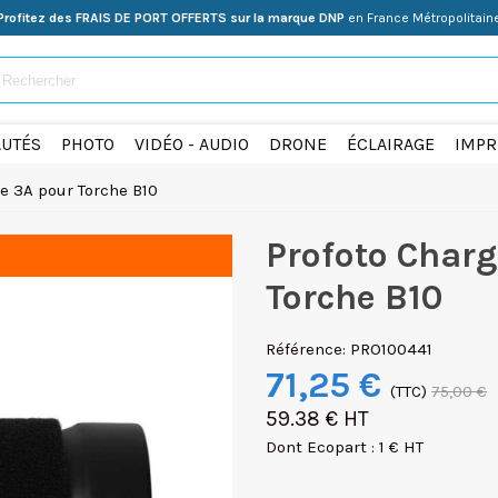
Profitez des FRAIS DE PORT OFFERTS sur la marque DNP
en France Métropolitain
UTÉS
PHOTO
VIDÉO - AUDIO
DRONE
ÉCLAIRAGE
IMPR
e 3A pour Torche B10
Profoto Charg
Torche B10
Référence:
PRO100441
71,25 €
(TTC)
75,00 €
59.38 € HT
Dont Ecopart : 1 € HT