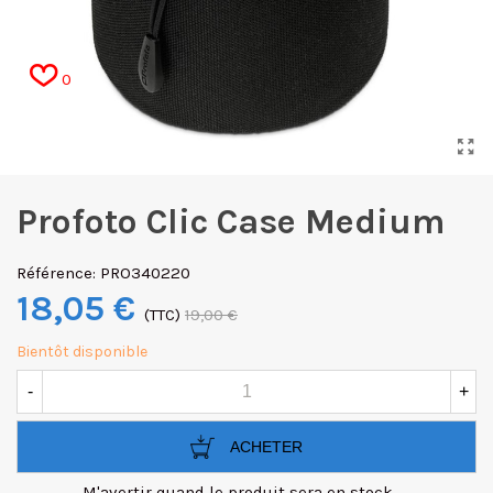
0
Profoto Clic Case Medium
Référence:
PRO340220
18,05 €
(TTC)
19,00 €
Bientôt disponible
-
+
ACHETER
M'avertir quand le produit sera en stock