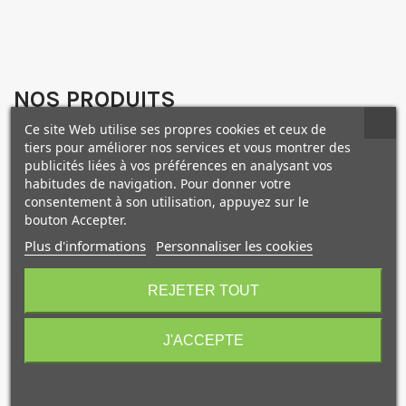
NOS PRODUITS
COMPLÉMENTAIRES
Ce site Web utilise ses propres cookies et ceux de
tiers pour améliorer nos services et vous montrer des
publicités liées à vos préférences en analysant vos
habitudes de navigation. Pour donner votre
consentement à son utilisation, appuyez sur le
bouton Accepter.
Plus d'informations
Personnaliser les cookies
REJETER TOUT
J'ACCEPTE
Je consens également à recevoir les offres
promotionnelles.
Consultez notre politique de