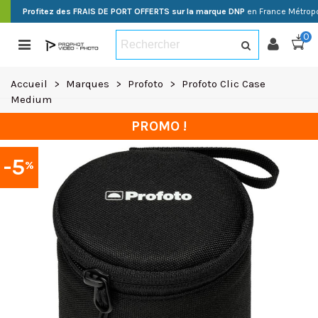
Profitez des FRAIS DE PORT OFFERTS sur la marque DNP
en France Métropo
0
Accueil
>
Marques
>
Profoto
>
Profoto Clic Case
Medium
PROMO !
-5
%