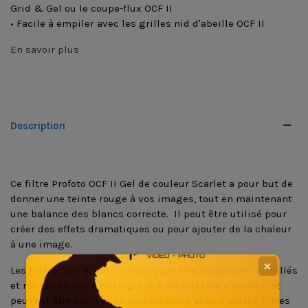
Grid & Gel ou le coupe-flux OCF II
• Facile à empiler avec les grilles nid d'abeille OCF II
En savoir plus
Description
Ce filtre Profoto OCF II Gel de couleur Scarlet a pour but de
donner une teinte rouge à vos images, tout en maintenant
une balance des blancs correcte. Il peut être utilisé pour
créer des effets dramatiques ou pour ajouter de la chaleur
à une image.
✕
Les filtres OCF II sont conçus pour être facilement installés
et retirés de votre flash grâce à un système d'aimant, et
peuvent être utilisés en combinaison avec d'autres filtres