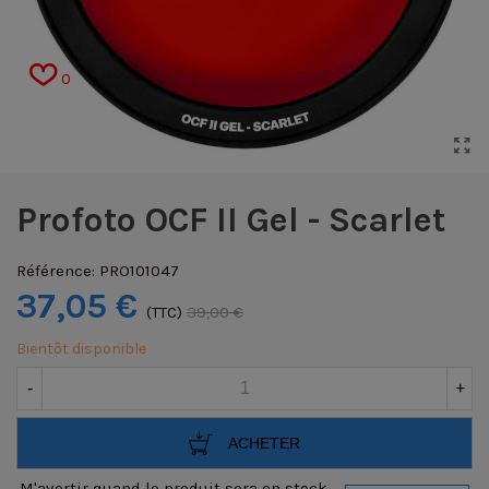
0
Profoto OCF II Gel - Scarlet
Référence:
PRO101047
37,05 €
(TTC)
39,00 €
Bientôt disponible
-
+
ACHETER
M'avertir quand le produit sera en stock