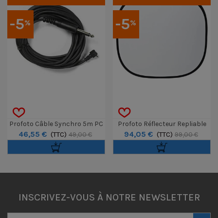
-5
-5
%
%
Profoto Câble Synchro 5m PC
Profoto Réflecteur Repliable
46,55 €
94,05 €
Vers 1/4 Phono 6.3mm
(TTC)
Translucide 120 Cm
(TTC)
49,00 €
99,00 €
INSCRIVEZ-VOUS À NOTRE NEWSLETTER