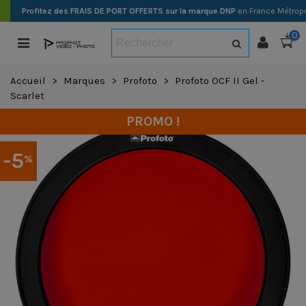
Profitez des FRAIS DE PORT OFFERTS sur la marque DNP
en France Métropo
0
Accueil
>
Marques
>
Profoto
>
Profoto OCF II Gel -
Scarlet
PROMO !
-5
%