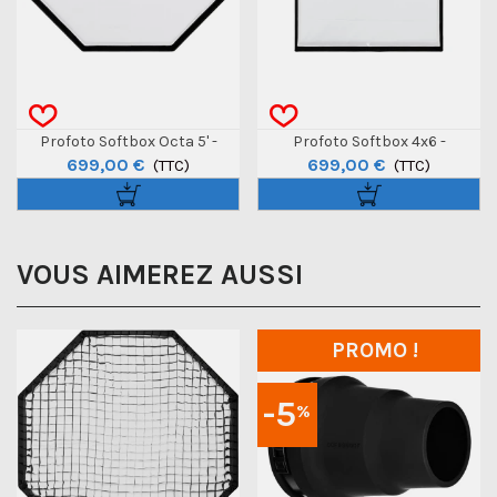
Profoto Softbox Octa 5' -
Profoto Softbox 4x6 -
699,00 €
699,00 €
150cm - White
(TTC)
120x180cm - White
(TTC)
VOUS AIMEREZ AUSSI
PROMO !
-5
%