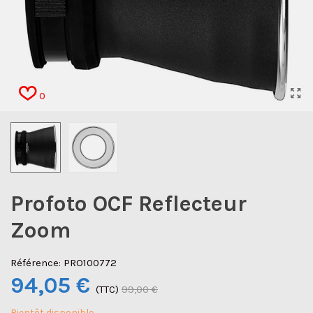
0
Profoto OCF Reflecteur
Zoom
Référence:
PRO100772
94,05 €
(TTC)
99,00 €
Bientôt disponible