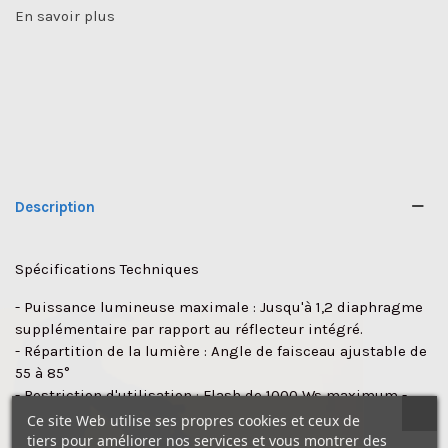
En savoir plus
Description
Spécifications Techniques
- Puissance lumineuse maximale : Jusqu'à 1,2 diaphragme
✕
supplémentaire par rapport au réflecteur intégré.
- Répartition de la lumière : Angle de faisceau ajustable de
55 à 85°
- Restriction d'utilisation : Flash de 1000 Ws maximum -
Lampe pilote de 300 W maximum
Ce site Web utilise ses propres cookies et ceux de
- Dimensions : Diamètre : 150 mm - Profondeur : 140 mm
tiers pour améliorer nos services et vous montrer des