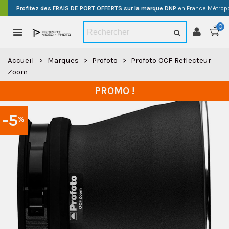
Profitez des FRAIS DE PORT OFFERTS sur la marque DNP
en France Métropo
0
Accueil
>
Marques
>
Profoto
>
Profoto OCF Reflecteur
Zoom
PROMO !
-5
%