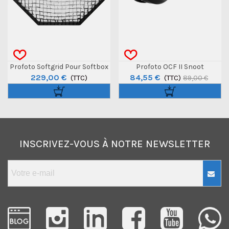
Profoto Softgrid Pour Softbox
Profoto OCF II Snoot
229,00 €
84,55 €
Octa 5' - 150cm
(TTC)
(TTC)
89,00 €
INSCRIVEZ-VOUS À NOTRE NEWSLETTER