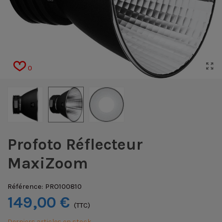
0
Profoto Réflecteur
MaxiZoom
Référence:
PRO100810
149,00 €
(TTC)
Derniers articles en stock