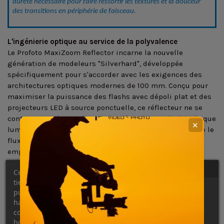
dureté nécessaire pour faire ressortir les textures et la douceur 
des transitions en périphérie de faisceau.
L'ingénierie optique au service de la polyvalence
Le Profoto MaxiZoom Reflector incarne la nouvelle
génération de modeleurs "Silverhard", développée
spécifiquement pour s'accorder avec les exigences des
architectures optiques modernes de 100 mm. Conçu pour
maximiser la puissance des flashs avec dépoli plat et des
projecteurs LED à source ponctuelle, ce réflecteur ne se
contente pas de canaliser la lumière, il en optimise chaque
✕
lumen. Son profil technique calculé au millimètre guide le
flux pour éliminer toute déperdition, garantissant une
empreinte lumineuse unique, continue et parfaitement
prévisible sur le terrain.
Ce site Web utilise ses propres cookies et ceux de
tiers pour améliorer nos services et vous montrer des
Du spot au faisceau large : le contrôle du modelé en un
publicités liées à vos préférences en analysant vos
geste
habitudes de navigation. Pour donner votre
La force du MaxiZoom réside dans sa flexibilité créative
consentement à son utilisation, appuyez sur le
unique. Grâce à la monture réglable exclusive de Profoto, il
bouton Accepter.