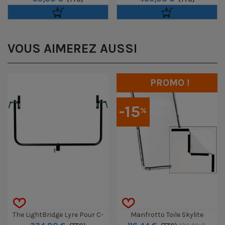
VOUS AIMEREZ AUSSI
PROMO !
-15
%
The LightBridge Lyre Pour C-
Manfrotto Toile Skylite