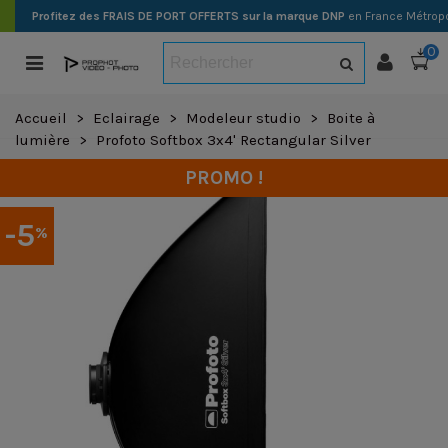
Profitez des FRAIS DE PORT OFFERTS sur la marque DNP
en France Métropo
0
Accueil
>
Eclairage
>
Modeleur studio
>
Boite à
lumière
>
Profoto Softbox 3x4' Rectangular Silver
PROMO !
-5
%