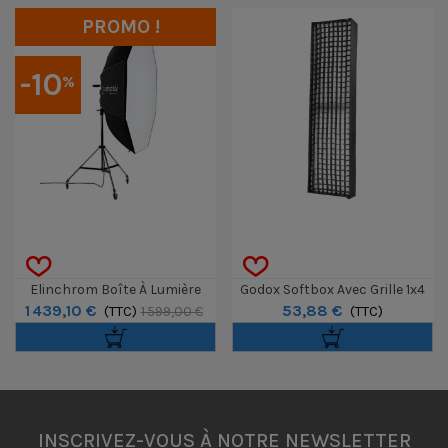
PROMO !
-10
%
Elinchrom Boîte À Lumière
Godox Softbox Avec Grille 1x4
1 439,10 €
53,88 €
Indirecte Litemotiv Octa 190cm
(TTC)
Pour 2 Panneaux LED
(TTC)
1 599,00 €
LiteWafer UP150R
INSCRIVEZ-VOUS À NOTRE NEWSLETTER