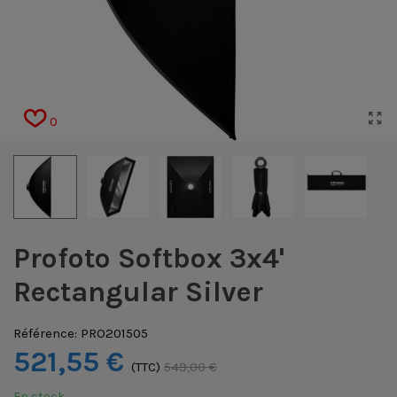
0
Profoto Softbox 3x4'
Rectangular Silver
Référence:
PRO201505
521,55 €
(TTC)
549,00 €
En stock