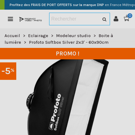
Profitez des FRAIS DE PORT OFFERTS sur la marque DNP
en France Métropo
0
Accueil
>
Eclairage
>
Modeleur studio
>
Boite à
lumière
>
Profoto Softbox Silver 2x3' - 60x90cm
PROMO !
-5
%