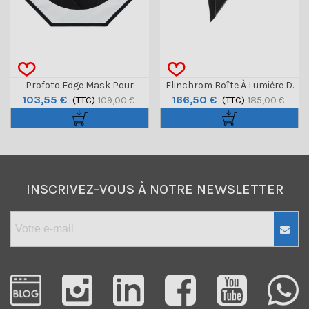
Profoto Edge Mask Pour
Elinchrom Boîte À Lumière D.
103,55 €
166,50 €
Softbox 4' Octa
(TTC)
53 Cm RQ
(TTC)
109,00 €
185,00 €
INSCRIVEZ-VOUS À NOTRE NEWSLETTER