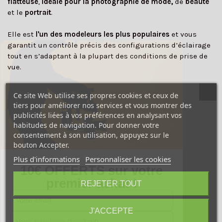
flatteuse
,
idéale pour la photographie de mode,
de
beauté
et le
portrait
.
Elle est
l'un des modeleurs les plus populaires
et vous
garantit un contrôle précis des configurations d’éclairage
✕
tout en s’adaptant à la plupart des conditions de prise de
vue.
Grâce à son
système de montage tout-en-un
, la Softbox
Ce site Web utilise ses propres cookies et ceux de
Rectangulaire est incroyablement facile à installer et peut
tiers pour améliorer nos services et vous montrer des
se plier et se déplier rapidement.
publicités liées à vos préférences en analysant vos
habitudes de navigation. Pour donner votre
Pratique, la boîte à lumière peut adapter l’intensité et la
consentement à son utilisation, appuyez sur le
douceur de la lumière grâce à des
diffuseurs amovibles et
bouton Accepter.
interchangeables
.
Plus d'informations
Personnaliser les cookies
La face en retrait permet de diffuser de façon homogène
10€ OFFERTS sur votre
une lumière au rendu naturel.
premier achat !
REJETER TOUT
De plus, grâce à sa résistance à la chaleur, elle est
également
compatible avec les flashes utilisant une
J'ACCEPTE
ampoule halogène comme lumière continue (jusqu’à 500