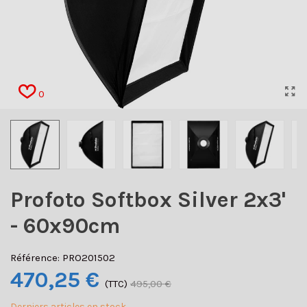
0
Profoto Softbox Silver 2x3'
- 60x90cm
Référence:
PRO201502
470,25 €
(TTC)
495,00 €
Derniers articles en stock