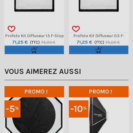
Profoto Kit Diffuseur 1.5 F-Stop
Profoto Kit Diffuseur 0.5 F-
71,25 €
71,25 €
Pour Softbox 2x3'
(TTC)
Stop Pour Softbox 2x3'
(TTC)
75,00 €
75,00 €
VOUS AIMEREZ AUSSI
PROMO !
PROMO !
-5
-10
%
%