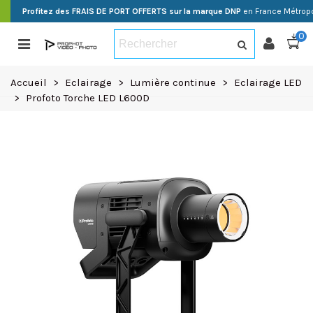
Profitez des FRAIS DE PORT OFFERTS sur la marque DNP
en France Métropo
0
Accueil
>
Eclairage
>
Lumière continue
>
Eclairage LED
>
Profoto Torche LED L600D