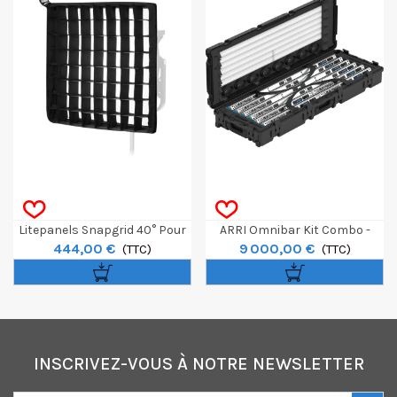
Litepanels Snapgrid 40° Pour
ARRI Omnibar Kit Combo -
444,00 €
9 000,00 €
Gemini Snapbag 30x30cm
(TTC)
Blue/Silver
(TTC)
INSCRIVEZ-VOUS À NOTRE NEWSLETTER