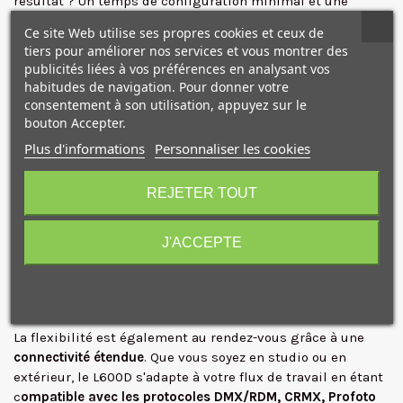
résultat ? Un temps de configuration minimal et une
productivité maximale, sans distractions sur le plateau.
Ce site Web utilise ses propres cookies et ceux de
tiers pour améliorer nos services et vous montrer des
Doté du
Profoto Core
, le
moteur LED de pointe
, le L600D
publicités liées à vos préférences en analysant vos
délivre une qualité de lumière incomparable, avec un
TLCI
habitudes de navigation. Pour donner votre
de 99
et un
SSI de 86
. Cela garantit des tons de peau
consentement à son utilisation, appuyez sur le
naturels et précis, ainsi qu'une reproduction vive et fidèle
bouton Accepter.
des couleurs, cruciale pour des rendus impeccables.
Plus d'informations
Personnaliser les cookies
10€ OFFERTS sur votre
Pour un contrôle créatif sans limite, le L600D propose une
premier achat !
REJETER TOUT
plage de variation fluide sur 16 bits
, vous permettant
d'ajuster l'intensité lumineuse de 0,1 % à 100 % avec une
précision chirurgicale. De plus, il est totalement sans
J'ACCEPTE
scintillement, quelle que soit la fréquence d'images
utilisée, assurant une exposition parfaitement homogène à
Je consens également à recevoir les offres
chaque prise.
promotionnelles.
Consultez notre politique de
confidentialité.
J'accepte de recevoir des SMS de la part de la marque.
La flexibilité est également au rendez-vous grâce à une
connectivité étendue
. Que vous soyez en studio ou en
Obtenir mon code promo.
extérieur, le L600D s'adapte à votre flux de travail en étant
c
ompatible avec les protocoles DMX/RDM, CRMX, Profoto