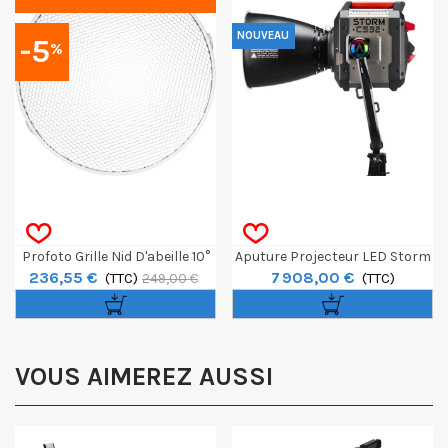
NOUVEAU
-5
%
Profoto Grille Nid D'abeille 10°
Aputure Projecteur LED Storm
236,55 €
7 908,00 €
White Pour Magnum
(TTC)
CS32 Avec Réflecteur
(TTC)
249,00 €
VOUS AIMEREZ AUSSI