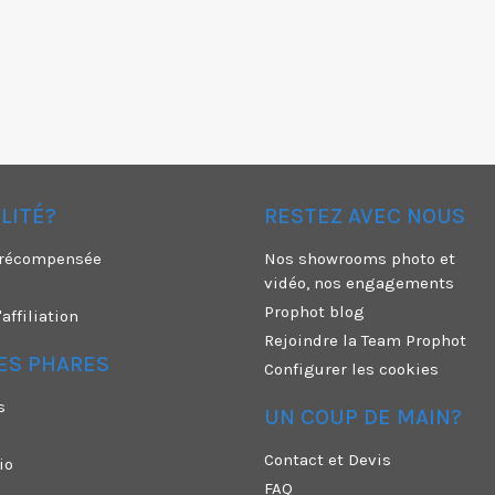
ÉLITÉ?
RESTEZ AVEC NOUS
é récompensée
Nos showrooms photo et
vidéo, nos engagements
Prophot blog
ffiliation
Rejoindre la Team Prophot
ES PHARES
Configurer les cookies
s
UN COUP DE MAIN?
Contact et Devis
io
FAQ