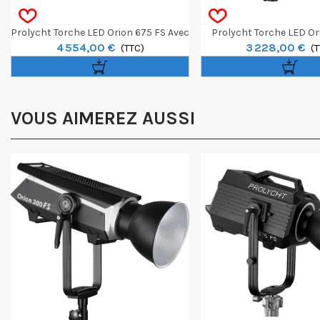
Prolycht Torche LED Orion 675 FS Avec
Prolycht Torche LED Or
4 554,00 €
3 228,00 €
Valise De Transport
(TTC)
(
VOUS AIMEREZ AUSSI