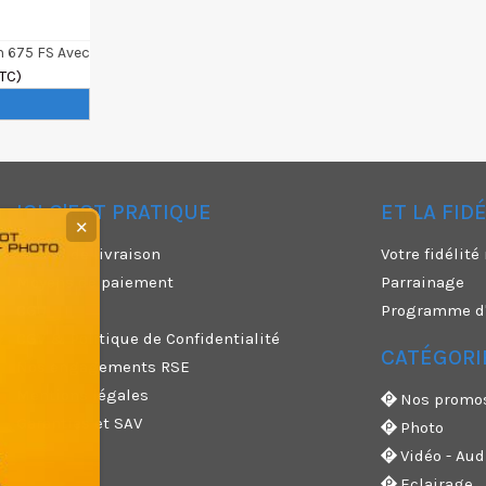
n 675 FS Avec
port
TC)
ICI C'EST PRATIQUE
ET LA FID
✕
Modes de livraison
Votre fidélit
Moyens de paiement
Parrainage
CGU
Programme d'a
CGV & Politique de Confidentialité
CATÉGORI
Nos engagements RSE
Mentions légales
Nos promo
Garanties et SAV
Photo
Vidéo - Aud
Eclairage