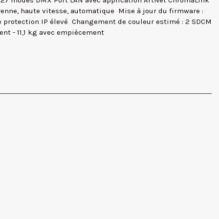
hes, 27 modes DMX Port LAN avec application ArtNet ChromaLink
oyenne, haute vitesse, automatique  Mise à jour du firmware :
e protection IP élevé  Changement de couleur estimé : 2 SDCM
ment - 11,1 kg avec empiècement