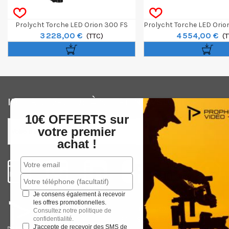
Prolycht Torche LED Orion 300 FS
Prolycht Torche LED Orio
3 228,00 €
4 554,00 €
(TTC)
Valise De Trans
(T
INSCRIVEZ-VOUS À NOTRE NEWSLETTER
10€ OFFERTS sur
votre premier
achat !
Je consens également à recevoir
les offres promotionnelles.
VOTRE EXPERT
PHOTO
ET
VIDEO
PROFESSIONNEL,
Consultez notre politique de
CONNU ET RECONNU DEPUIS PLUS DE 40 ANS
confidentialité.
J'accepte de recevoir des SMS de