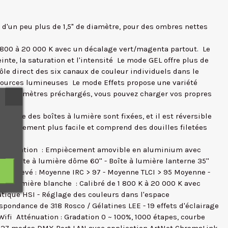
 d'un peu plus de 1,5" de diamètre, pour des ombres nettes
1800 à 20 000 K avec un décalage vert/magenta partout.  Le
e, la saturation et l'intensité  Le mode GEL offre plus de
le direct des six canaux de couleur individuels dans le
sources lumineuses  Le mode Effets propose une variété
s de paramètres préchargés, vous pouvez charger vos propres
ls que des boîtes à lumière sont fixées, et il est réversible
n rangement plus facile et comprend des douilles filetées
t manipulation : Empiècement amovible en aluminium avec
- Boîte à lumière dôme 60'' - Boîte à lumière lanterne 35'' 
leurs élevé : Moyenne IRC > 97 - Moyenne TLCI > 95 Moyenne -
50V ⎓  Lumière blanche : Calibré de 1 800 K à 20 000 K avec
tique HSI - Réglage des couleurs dans l'espace
spondance de 318 Rosco / Gélatines LEE - 19 effets d'éclairage
fi  Atténuation : Gradation 0 ~ 100%, 1000 étapes, courbe