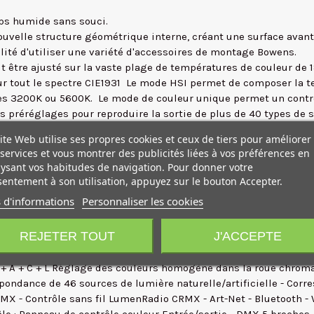
mps humide sans souci.
ouvelle structure géométrique interne, créant une surface avant
ilité d'utiliser une variété d'accessoires de montage Bowens.
ut être ajusté sur la vaste plage de températures de couleur de 
out le spectre CIE1931  Le mode HSI permet de composer la teint
s 3200K ou 5600K.  Le mode de couleur unique permet un contrô
 préréglages pour reproduire la sortie de plus de 40 types de 
pour les couleurs et la synchronisation.  En plus des centaine
ite Web utilise ses propres cookies et ceux de tiers pour améliorer
services et vous montrer des publicités liées à vos préférences en
rande plage d'inclinaison lorsque des modificateurs de lumière te
ysant vos habitudes de navigation. Pour donner votre
rds sont utilisés. Le joug est monté à dégagement rapide pour u
entement à son utilisation, appuyez sur le bouton Accepter.
 d'informations
Personnaliser les cookies
ns optique  Angle de faisceau : 80°, sans optique  Montage e
: Bowen S  Fixation optique : Lentille de mise au point réglable 
REJETER TOUT
J'ACCEPTE
nce : 675 W maximum, bloc d'alimentation intégré  Rendu des cou
f, broche 2 : positif)  Plage de tension CC de la batterie : 46 - 
 + A + C + L Réglage des couleurs homogène dans la roue chroma
ondance de 46 sources de lumière naturelle/artificielle - Corre
 - Contrôle sans fil LumenRadio CRMX - Art-Net - Bluetooth - Wi