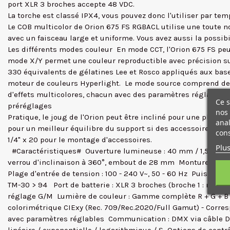
port XLR 3 broches accepte 48 VDC.
La torche est classé IPX4, vous pouvez donc l'utiliser par te
Le COB multicolor de Orion 675 FS RGBACL utilise une toute n
avec un faisceau large et uniforme. Vous avez aussi la possib
Les différents modes couleur  En mode CCT, l'Orion 675 FS pe
mode X/Y permet une couleur reproductible avec précision sur t
330 équivalents de gélatines Lee et Rosco appliqués aux base
moteur de couleurs Hyperlight.  Le mode source comprend des
d'effets multicolores, chacun avec des paramètres réglables 
Ce s
préréglages
nos 
Pratique, le joug de l'Orion peut être incliné pour une plus g
anal
pour un meilleur équilibre du support si des accessoires lou
cons
1/4" x 20 pour le montage d'accessoires.
Plus
#Caractéristiques#  Ouverture lumineuse : 40 mm / 1,57", sa
verrou d'inclinaison à 360°, embout de 28 mm  Monture optique 
Plage d'entrée de tension : 100 - 240 V~, 50 - 60 Hz  Puissa
TM-30 > 94  Port de batterie : XLR 3 broches (broche 1 : négati
réglage G/M  Lumière de couleur : Gamme complète R + G + B
colorimétrique CIExy (Rec. 709/Rec.2020/Full Gamut) - Corresp
avec paramètres réglables  Communication : DMX via câble DMX