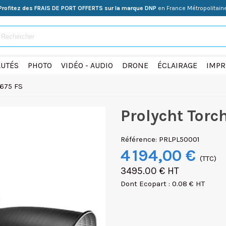
Profitez des FRAIS DE PORT OFFERTS sur la marque DNP
en France Métropolitain
UTÉS
PHOTO
VIDÉO - AUDIO
DRONE
ÉCLAIRAGE
IMPR
 675 FS
Prolycht Torc
Référence:
PRLPL50001
4 194,00 €
(TTC)
3495.00 € HT
Dont Ecopart : 0.08 € HT