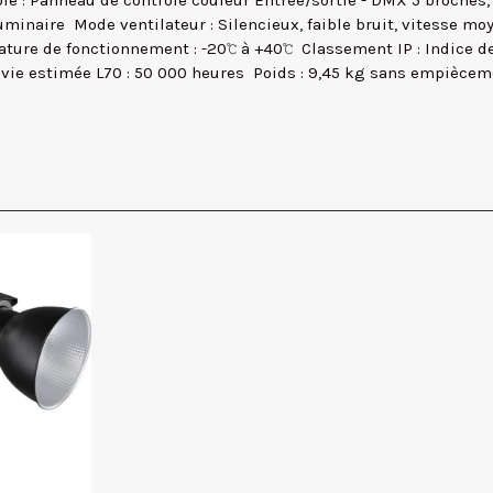
ntrôle : Panneau de contrôle couleur Entrée/sortie - DMX 5 broc
Luminaire  Mode ventilateur : Silencieux, faible bruit, vitesse m
ature de fonctionnement : -20℃ à +40℃  Classement IP : Indice d
 vie estimée L70 : 50 000 heures  Poids : 9,45 kg sans empièce