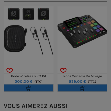
Rode Wireless PRO Kit
Rode Console De Mixage
300,00 €
639,00 €
Microphone
(TTC)
Rodecaster Pro II
(TTC)
VOUS AIMEREZ AUSSI