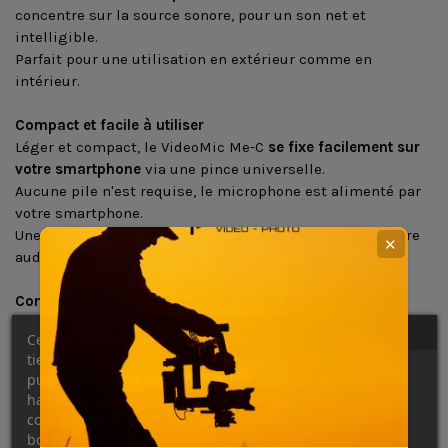
concentre sur la source sonore, pour un son net et
intelligible.
Parfait pour une utilisation en extérieur comme en
intérieur.
Compact et facile à utiliser
Léger et compact, le VideoMic Me-C
se fixe facilement sur
votre smartphone
via une pince universelle.
Aucune pile n'est requise, le microphone est alimenté par
votre smartphone.
Une
prise casque 3,5 mm
vous permet de monitorer votre
✕
audio en direct.
Compatible avec la plupart des smartphones USB-C
Le VideoMic Me-C est compatible avec la plupart des
Ce site Web utilise ses propres cookies et ceux de
smartphones Android et iOS dotés d'une entrée USB-C.
tiers pour améliorer nos services et vous montrer des
Assurez-vous que votre smartphone est compatible avant
publicités liées à vos préférences en analysant vos
de l'acheter.
habitudes de navigation. Pour donner votre
consentement à son utilisation, appuyez sur le
Un accessoire indispensable pour les créateurs de contenu
bouton Accepter.