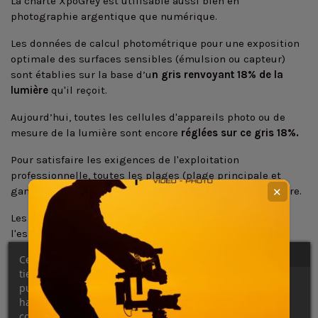
La charte XpoGrey est utilisable aussi bien en
photographie argentique que numérique.
Les données de calcul photométrique pour une exposition
optimale des surfaces sensibles (émulsion ou capteur)
sont établies sur la base d’u
n gris renvoyant 18% de la
lumière
qu'il reçoit.
Aujourd’hui, toutes les cellules d'appareils photo ou de
mesure de la lumière sont encore
réglées sur ce gris 18%.
Pour satisfaire les exigences de l'exploitation
professionnelle, toutes les plages (plage principale et
gamme de niveaux) sont mesurées au spectrophotomètre.
✕
Les valeurs cibles sont connues et renseignées dans
l'espace Lab sous chaque plage.
Ce site Web utilise ses propres cookies et ceux de
tiers pour améliorer nos services et vous montrer des
publicités liées à vos préférences en analysant vos
Points forts:
habitudes de navigation. Pour donner votre
*Pour faciliter le focus,
une mire de mise
au point est
consentement à son utilisation, appuyez sur le