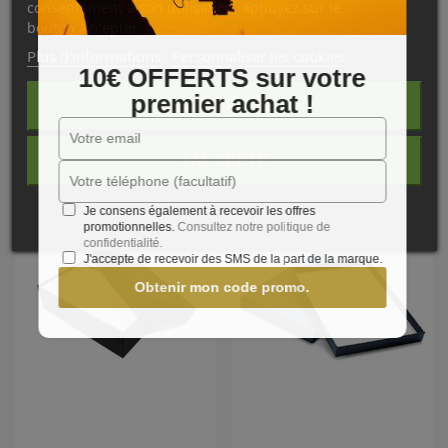
• Carton neutre 18/10e
sans acide, contre collé
de papier
consentement à son utilisation, appuyez sur le
bouton Accepter.
Wibalin Buckram.
•
Couvercle séparé
emboitant, sans encoches dans le fond.
Plus d'informations
Personnaliser les cookies
10€ OFFERTS sur votre
premier achat !
REJETER TOUT
NOS PRODUITS
COMPLÉMENTAIRES
J'ACCEPTE
Je consens également à recevoir les offres
promotionnelles.
Consultez notre politique de
confidentialité.
J'accepte de recevoir des SMS de la part de la marque.
Obtenir mon code promo.