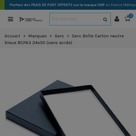
Profitez des FRAIS DE PORT OFFERTS sur la marque DNP
en France Métropo
0
Accueil
>
Marques
>
Serc
>
Serc Boîte Carton neutre
bleue BCPA3 34x50 (sans acide)