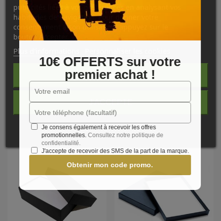
• Carton neutre 18/10e
sans acide, contre collé
de papier
publicités liées à vos préférences en analysant vos
Wibalin Buckram.
habitudes de navigation. Pour donner votre
•
Couvercle séparé
emboitant, sans encoches dans le fond.
consentement à son utilisation, appuyez sur le
bouton Accepter.
Plus d'informations
Personnaliser les cookies
10€ OFFERTS sur votre
premier achat !
REJETER TOUT
J'ACCEPTE
NOS PRODUITS
COMPLÉMENTAIRES
Je consens également à recevoir les offres
promotionnelles.
Consultez notre politique de
confidentialité.
J'accepte de recevoir des SMS de la part de la marque.
Obtenir mon code promo.