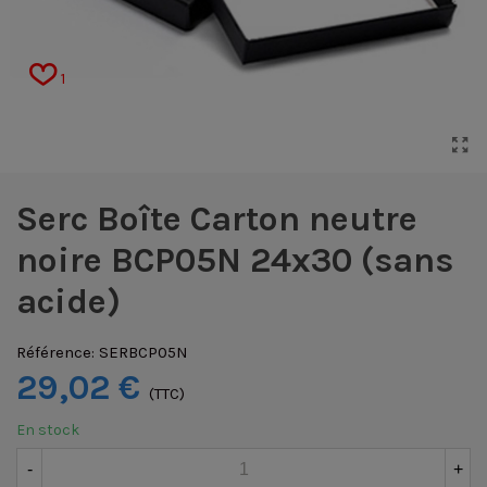
1
Serc Boîte Carton neutre
noire BCP05N 24x30 (sans
acide)
Référence:
SERBCP05N
29,02 €
(TTC)
En stock
-
+