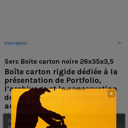
Description
Serc Boite carton noire 26x35x3,5
Boîte carton rigide dédiée à la
présentation de Portfolio,
l’archivage et la conservation
✕
de vos images numériques ou
argentiques.
•
Épaisseur :
3,5 cm
Ce site Web utilise ses propres cookies et ceux de
•
Couleur:
noire
tiers pour améliorer nos services et vous montrer des