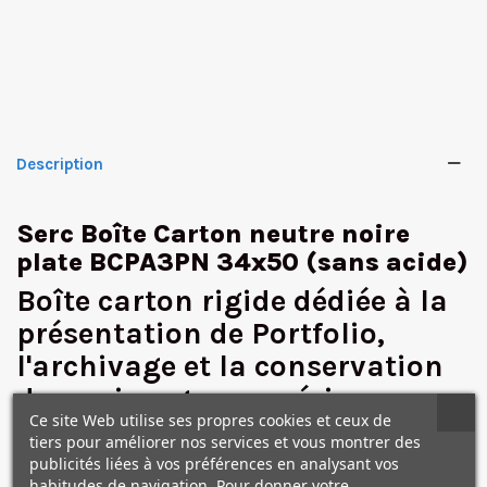
Description
Serc Boîte Carton neutre noire
plate BCPA3PN 34x50 (sans acide)
Boîte carton rigide dédiée à la
✕
présentation de Portfolio,
l'archivage et la conservation
de vos images numériques ou
Ce site Web utilise ses propres cookies et ceux de
argentiques.
tiers pour améliorer nos services et vous montrer des
publicités liées à vos préférences en analysant vos
- Format de la boîte: 34,5 x 50 x 2 cm
habitudes de navigation. Pour donner votre