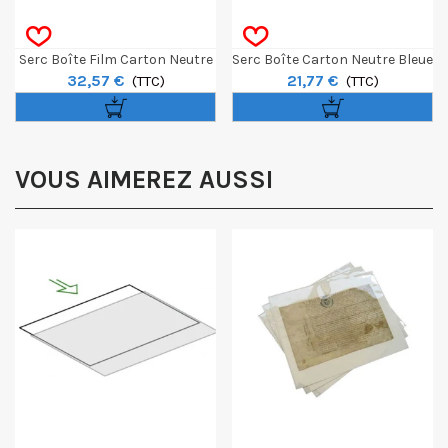
Serc Boîte Film Carton Neutre
Serc Boîte Carton Neutre Bleue
32,57 €
21,77 €
Noire BN45N 4x5' (sans Acide)
(TTC)
BCP11 10x15 (sans Acide)
(TTC)
17x12cm
VOUS AIMEREZ AUSSI