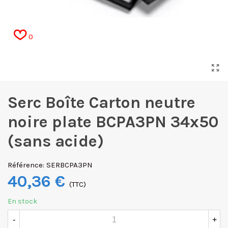
0
Serc Boîte Carton neutre
noire plate BCPA3PN 34x50
(sans acide)
Référence:
SERBCPA3PN
40,36 €
(TTC)
En stock
-
+