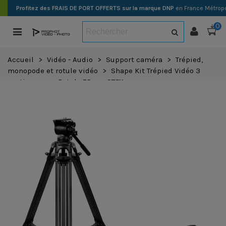
Profitez des FRAIS DE PORT OFFERTS sur la marque DNP
en France Métropo
0
Accueil
>
Vidéo - Audio
>
Support caméra
>
Trépied,
monopode et rotule vidéo
>
Shape Kit Trépied Vidéo 3
sections avec Rotule 75mm STF11