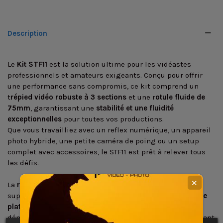
Description
Le
Kit STF11
est la solution ultime pour les vidéastes
professionnels et amateurs exigeants. Conçu pour offrir
une performance sans compromis, ce kit comprend un
t
répied vidéo robuste à 3 sections
et une r
otule fluide de
75mm
, garantissant une
stabilité et une fluidité
exceptionnelles
pour toutes vos productions.
Que vous travailliez avec un reflex numérique, un appareil
photo hybride, une petite caméra de poing ou un setup
complet avec accessoires, le STF11 est prêt à relever tous
les défis.
✕
La
rotule fluide
,
dotée d'une large plateforme
, offre un
support sécurisé pour votre équipement. Son
système de
plateau rapide universel 501PL
permet un montage et
démontage rapides et faciles de votre caméra, vous faisant