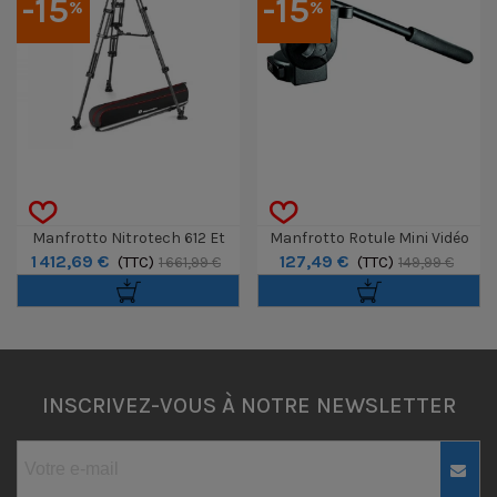
-15
-15
%
%
Manfrotto Nitrotech 612 Et
Manfrotto Rotule Mini Vidéo
1 412,69 €
127,49 €
Trépied Twin-Leg Carbone
(TTC)
Avec Plateau Rapide RC2
(TTC)
1 661,99 €
149,99 €
Entretoise Mi-Hau
INSCRIVEZ-VOUS À NOTRE NEWSLETTER