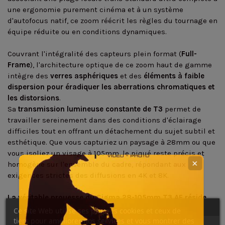
une ergonomie purement cinéma et à un système
d'autofocus natif, ce zoom réécrit les règles du tournage en
équipe réduite ou en conditions dynamiques.
Couvrant l'intégralité des capteurs plein format (
Full-
Frame
), l'architecture optique de ce zoom haut de gamme
intègre des
verres asphériques
et des
éléments à faible
dispersion pour éradiquer les aberrations chromatiques et
les distorsions
.
Sa
transmission lumineuse constante de T3
permet de
travailler sereinement dans des conditions d'éclairage
difficiles tout en offrant un détachement du sujet subtil et
esthétique. Que vous capturiez un paysage à 28mm ou que
vous isoliez un visage à 105mm, le piqué reste précis et
✕
homogène sur l'ensemble du cadre, répondant aux
exigences strictes des diffusions en 4K et 8K.
La véritable prouesse du Sigma 28-105mm T3 AF réside
dans sa dualité mécanique et électronique.
Ce site Web utilise ses propres cookies et ceux de
Côté mécanique, il arbore un boîtier robuste en métal
tiers pour améliorer nos services et vous montrer des