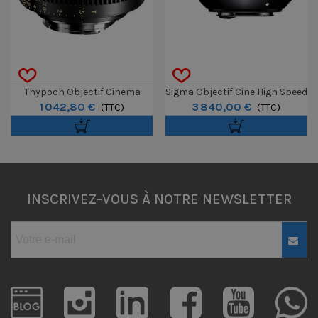
Thypoch Objectif Cinema
Sigma Objectif Cine High Speed
1 042,80 €
3 840,00 €
Simera-C 50mm T1.5 - Monture
(TTC)
Prime 24mm T1.5 FF Canon EF -
(TTC)
M
Feet
INSCRIVEZ-VOUS À NOTRE NEWSLETTER