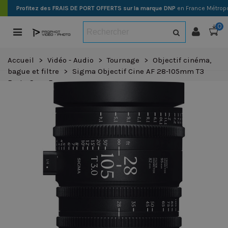
Profitez des FRAIS DE PORT OFFERTS sur la marque DNP
en France Métropo
0
Accueil
>
Vidéo - Audio
>
Tournage
>
Objectif cinéma,
bague et filtre
>
Sigma Objectif Cine AF 28-105mm T3
Feet - Sony E