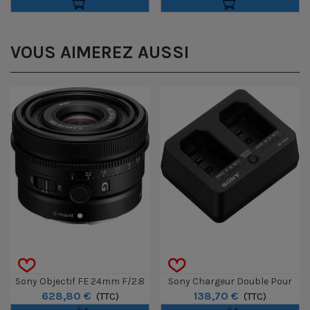
VOUS AIMEREZ AUSSI
Sony Objectif FE 24mm F/2.8
Sony Chargeur Double Pour
628,80 €
138,70 €
(TTC)
Batterie NP-SA100
(TTC)