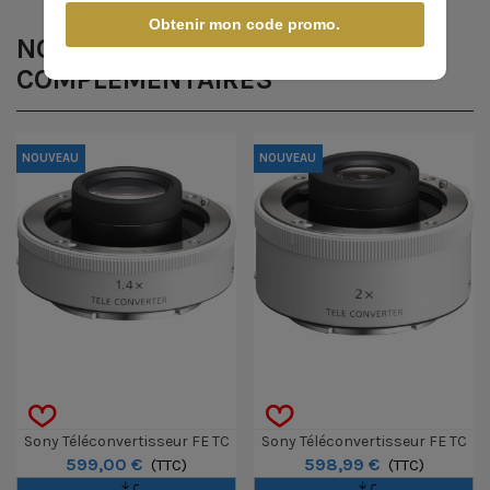
Obtenir mon code promo.
NOS PRODUITS
COMPLÉMENTAIRES
NOUVEAU
NOUVEAU
Sony Téléconvertisseur FE TC
Sony Téléconvertisseur FE TC
599,00 €
598,99 €
1.4x
(TTC)
2x
(TTC)