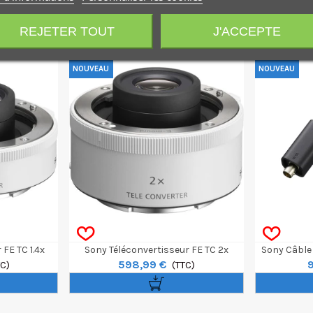
REJETER TOUT
J'ACCEPTE
NOUVEAU
NOUVEAU
FE TC 1.4x
Sony Téléconvertisseur FE TC 2x
Sony Câble
598,99 €
TC)
(TTC)