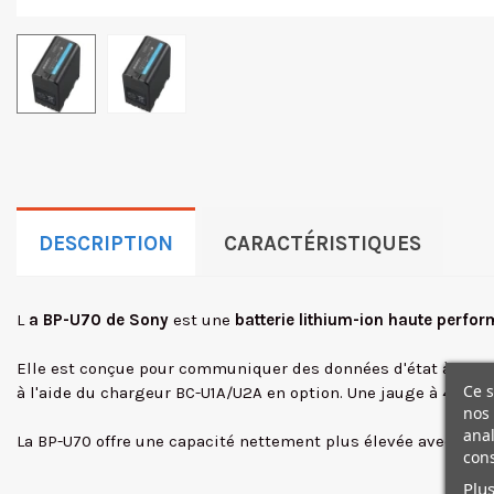
DESCRIPTION
CARACTÉRISTIQUES
L
a BP-U70 de Sony
est une
batterie lithium-ion haute perf
Elle est conçue pour communiquer des données d'état à la camé
Ce s
à l'aide du chargeur BC-U1A/U2A en option. Une jauge à 4 diode
nos 
anal
La BP-U70 offre une capacité nettement plus élevée avec la 
cons
Plus