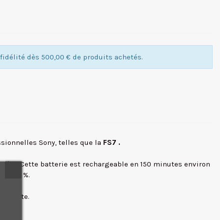
idélité dès 500,00 € de produits achetés.
sionnelles Sony, telles que la
FS7 .
améra. Cette batterie est rechargeable en 150 minutes environ
 et 80 %.
écédente.