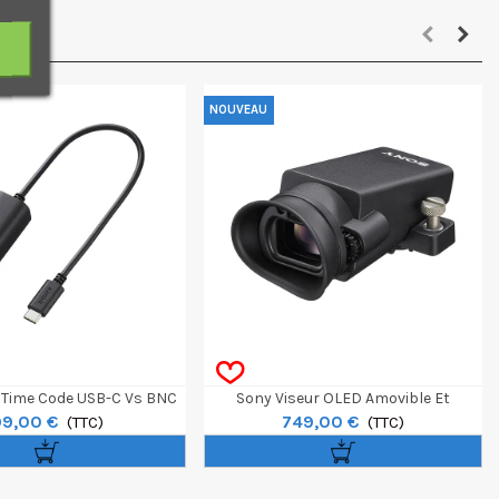
NOUVEAU
 Time Code USB-C Vs BNC
Sony Viseur OLED Amovible Et
99,00 €
749,00 €
Pour FX5
(TTC)
Orientable Pour FX5
(TTC)