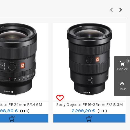
0
Panier
Haut
ectif FE 24mm F/1.4 GM
Sony Objectif FE 16-35mm F/2.8 GM
498,80 €
2 299,20 €
(TTC)
(TTC)