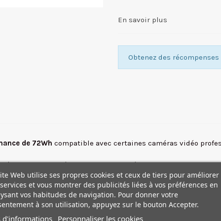
En savoir plus
Obtenez des récompenses f
ormance de 72Wh
compatible avec certaines caméras vidéo profes
ra, et la capacité restante est affichée dans le viseur de la c
ite Web utilise ses propres cookies et ceux de tiers pour améliorer
s électroluminescentes affiche la capacité restante à 20, 40, 60
services et vous montrer des publicités liées à vos préférences en
ysant vos habitudes de navigation. Pour donner votre
même durée de charge que le modèle BP-U60 de la génération pr
entement à son utilisation, appuyez sur le bouton Accepter.
 d'informations
Personnaliser les cookies