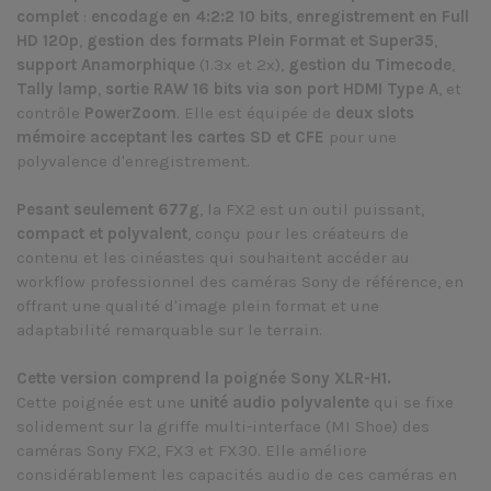
complet
:
encodage en 4:2:2 10 bits
,
enregistrement en Full
HD 120p
,
gestion des formats Plein Format et Super35
,
support Anamorphique
(1.3x et 2x),
gestion du Timecode
,
Tally lamp
,
sortie RAW 16 bits via son port HDMI Type A
, et
contrôle
PowerZoom
. Elle est équipée de
deux slots
mémoire acceptant les cartes SD et CFE
pour une
polyvalence d'enregistrement.
Pesant seulement 677g
, la FX2 est un outil puissant,
compact
et polyvalent
, conçu pour les créateurs de
contenu et les cinéastes qui souhaitent accéder au
workflow professionnel des caméras Sony de référence, en
offrant une qualité d'image plein format et une
adaptabilité remarquable sur le terrain.
Cette version comprend la poignée Sony XLR-H1.
Cette poignée est une
unité audio polyvalente
qui se fixe
solidement sur la griffe multi-interface (MI Shoe) des
caméras Sony FX2, FX3 et FX30. Elle améliore
considérablement les capacités audio de ces caméras en