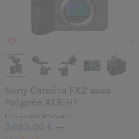
1
Sony Caméra FX2 avec
Poignée XLR-H1
Référence:
SONILMEFX2XLRH1
3 695,00 €
(TTC)
Bientôt disponible