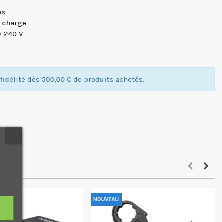
es
e charge
0-240 V
idélité dès 500,00 € de produits achetés.
NOUVEAU