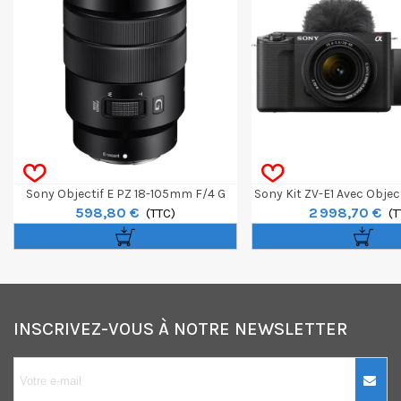
Sony Objectif E PZ 18-105mm F/4 G
Sony Kit ZV-E1 Avec Obje
598,80 €
2 998,70 €
OSS
(TTC)
F/4-5.6
(T
INSCRIVEZ-VOUS À NOTRE NEWSLETTER
10€ OFFERTS sur
votre premier