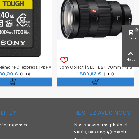
0
Panier
Haut
Mémoire CFexpress Type A
Sony Objectif SEL FE 24-70mm F/2.8
89,00 €
1 889,93 €
- 240GB / 1800Mbps
(TTC)
GM
(TTC)
ÉLITÉ?
RESTEZ AVEC NOUS
é récompensée
Nos showrooms photo et
vidéo, nos engagements