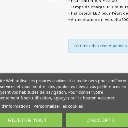
- Pour batterie NP-FZ100
- Temps de charge: 150 minut
- Indicateur LED pour l'état d
- Alimentation universelle 10
Obtenez des récompenses f
ite Web utilise ses propres cookies et ceux de tiers pour améliorer
services et vous montrer des publicités liées à vos préférences en
ysant vos habitudes de navigation. Pour donner votre
entement à son utilisation, appuyez sur le bouton Accepter.
 d'informations
Personnaliser les cookies
NOUVEAU
NOUVEAU
REJETER TOUT
J'ACCEPTE