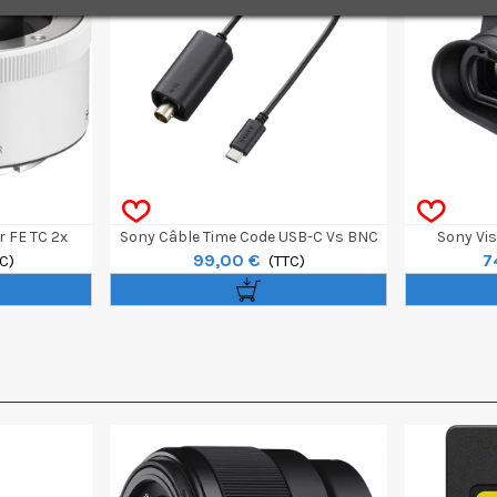
r FE TC 2x
Sony Câble Time Code USB-C Vs BNC
Sony Vi
99,00 €
7
C)
Pour FX5
(TTC)
Ori