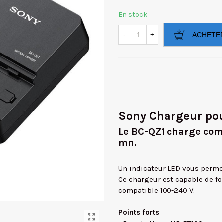
En stock
-
+
ACHETE
Sony Chargeur pou
Le BC-QZ1 charge com
mn.
Un indicateur LED vous permet 
Ce chargeur est capable de f
compatible 100-240 V.
Points forts