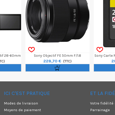
ctif 28-60mm
Sony Objectif FE 50mm F/1.8
Sony Carte 
228,70 €
2
TC)
(TTC)
Tough 
ICI C'EST PRATIQUE
ET LA FID
✕
Modes de livraison
Votre fidélit
Moyens de paiement
Parrainage