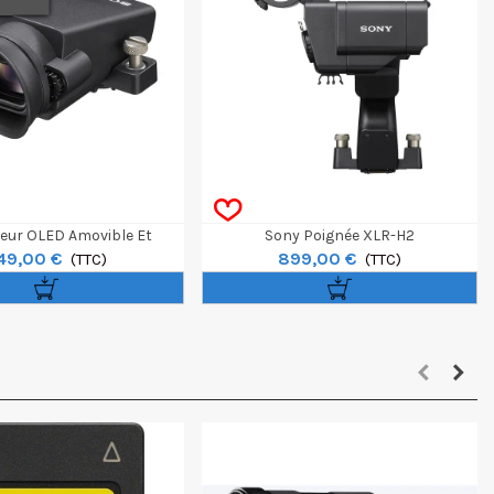
seur OLED Amovible Et
Sony Poignée XLR-H2
49,00 €
899,00 €
entable Pour FX5
(TTC)
(TTC)