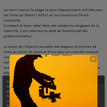
Ce zoom couvre la plage la plus fréquemment utilisée pour
les films en 35mm / APS-C et son ouverture f/4 est
constante.
Compact et donc idéal dans les situations exigeant de la
mobilité, il est néanmoins doté de fonctionnalités
professionnelles.
Le corps de l'objectif possède des bagues distinctes de
mise au point, de zoom et d'iris pour un contrôle manuel
complet.
✕
Cette bague coulisse pour basculer entre mise au point
automatique et manuelle. Le basculement peut ainsi être
effectué sans couper ni changer la position de tournage.
Un engrenage de mise au point avec pas de 0,8 mm est
Ce site Web utilise ses propres cookies et ceux de
intégré à l'objectif et permet une compatibilité directe
tiers pour améliorer nos services et vous montrer des
avec les accessoires de mise au point standard.
publicités liées à vos préférences en analysant vos
habitudes de navigation. Pour donner votre
La conception et la construction SMO (Smooth Motion
consentement à son utilisation, appuyez sur le
Optics) de Sony réduisent la variation d'angle de vue, le
bouton Accepter.