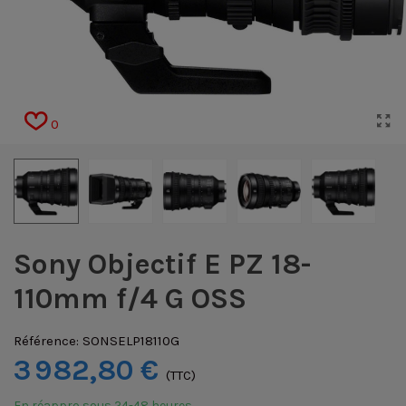
0
Sony Objectif E PZ 18-
110mm f/4 G OSS
Référence:
SONSELP18110G
3 982,80 €
(TTC)
En réappro sous 24-48 heures