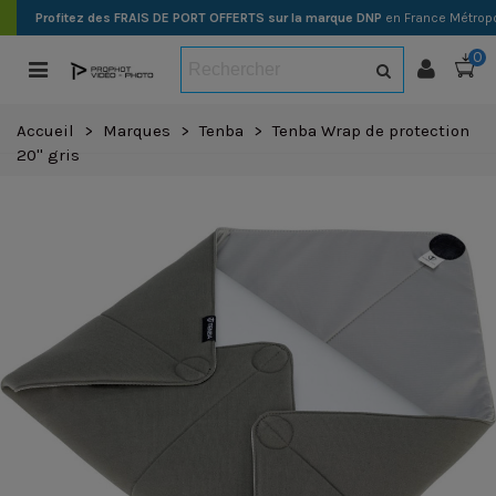
Profitez des FRAIS DE PORT OFFERTS sur la marque DNP
en France Métropo
0
Accueil
>
Marques
>
Tenba
>
Tenba Wrap de protection
20'' gris