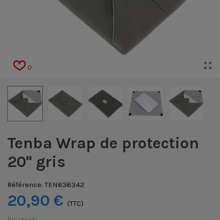
0
Tenba Wrap de protection
20'' gris
Référence:
TEN636342
20,90 €
(TTC)
En stock