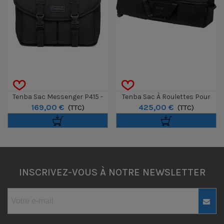
Tenba Sac Messenger P415 -
Tenba Sac À Roulettes Pour
169,00 €
425,00 €
Classic Noir
(TTC)
Matériel D'éclairage
(TTC)
INSCRIVEZ-VOUS À NOTRE NEWSLETTER