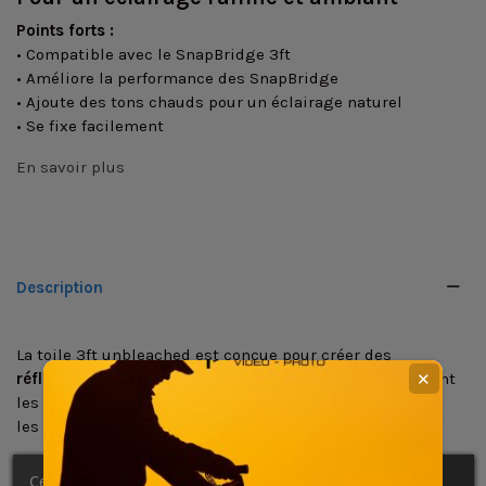
Points forts :
• Compatible avec le SnapBridge 3ft
• Améliore la performance des SnapBridge
• Ajoute des tons chauds pour un éclairage naturel
• Se fixe facilement
En savoir plus
Description
La toile 3ft unbleached est conçue pour créer des
réflexions de lumière ambiante plus raffinées
qui imitent
✕
les
reflets naturels
, SnapBridge propose désormais
les
toiles colorées
de Bluff Bounce.
Compatible
avec le système
SnapBridge 3ft,
elle existe
Ce site Web utilise ses propres cookies et ceux de