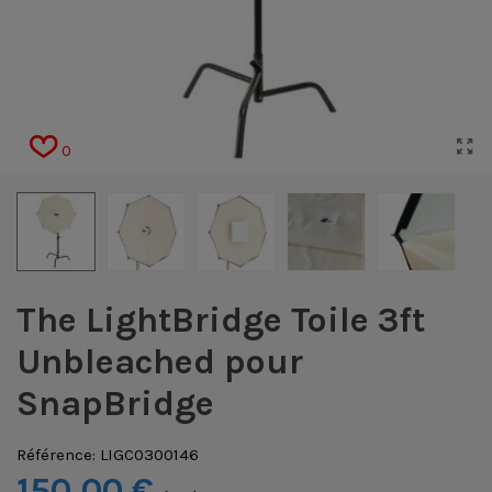
0
The LightBridge Toile 3ft
Unbleached pour
SnapBridge
Référence:
LIGC0300146
150,00 €