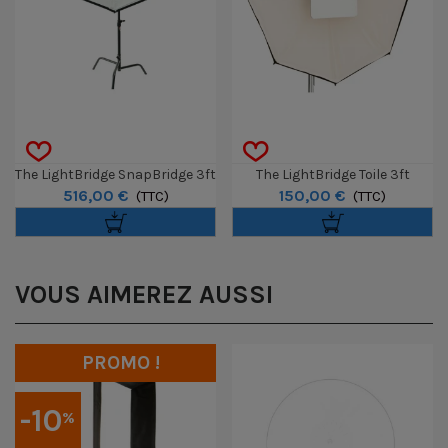
The LightBridge SnapBridge 3ft
The LightBridge Toile 3ft
516,00 €
150,00 €
(Sans Diffuseur)
(TTC)
Unbleached & Blue Pour
(TTC)
SnapBridge
VOUS AIMEREZ AUSSI
PROMO !
-10
%