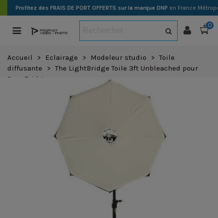
Profitez des FRAIS DE PORT OFFERTS sur la marque DNP
en France Métropo
0
Accueil
>
Eclairage
>
Modeleur studio
>
Toile
diffusante
>
The LightBridge Toile 3ft Unbleached pour
SnapBridge