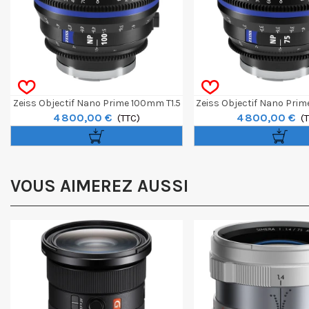
Zeiss Objectif Nano Prime 100mm T1.5
Zeiss Objectif Nano Prim
4 800,00 €
4 800,00 €
- E-Mount Feet
(TTC)
E-Mount Fee
(
VOUS AIMEREZ AUSSI