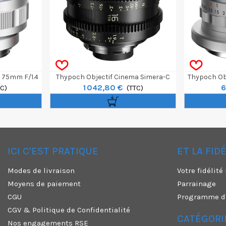
 75mm F/1.4
Thypoch Objectif Cinema Simera-C
Thypoch Ob
1 042,80 €
6
e M
TC)
16mm T1.9 - Monture M
(TTC)
Si
ICI C'EST PRATIQUE
ET LA FID
✕
Modes de livraison
Votre fidélit
Moyens de paiement
Parrainage
CGU
Programme d'a
CGV & Politique de Confidentialité
CATÉGORI
Nos engagements RSE