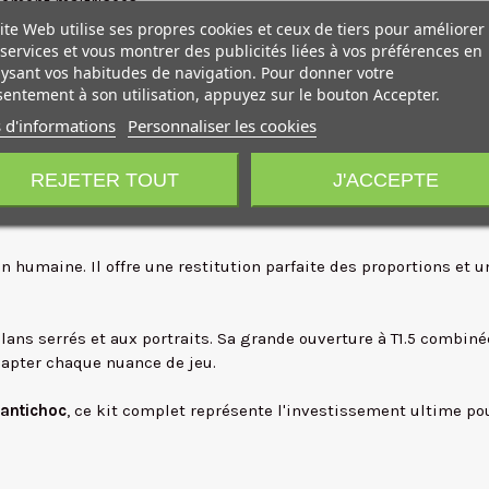
lement maîtrisées.
ite Web utilise ses propres cookies et ceux de tiers pour améliorer
services et vous montrer des publicités liées à vos préférences en
dynamique. Parfaite pour les prises de vue immersives au stabil
ysant vos habitudes de navigation. Pour donner votre
.
entement à son utilisation, appuyez sur le bouton Accepter.
Très appréciée pour le cinéma d'auteur, elle intègre naturelleme
 d'informations
Personnaliser les cookies
REJETER TOUT
J'ACCEPTE
out opérateur. Polyvalent et lumineux, il excelle dans les scèn
on humaine. Il offre une restitution parfaite des proportions et 
x plans serrés et aux portraits. Sa grande ouverture à T1.5 combi
apter chaque nuance de jeu.
 antichoc
, ce kit complet représente l'investissement ultime po