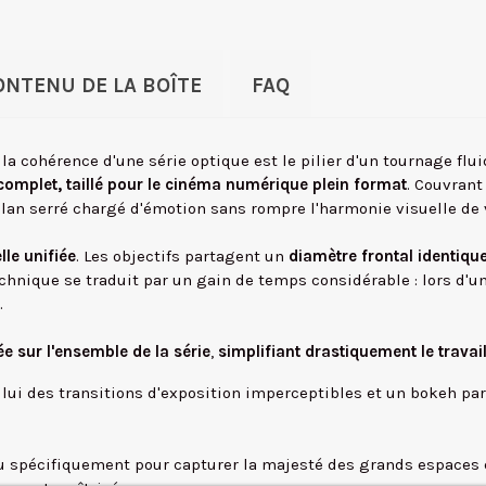
ONTENU DE LA BOÎTE
FAQ
 la cohérence d'une série optique est le pilier d'un tournage flui
omplet, taillé pour le cinéma numérique plein format
. Couvrant
an serré chargé d'émotion sans rompre l'harmonie visuelle de v
lle unifiée
. Les objectifs partagent un
diamètre frontal identiq
technique se traduit par un gain de temps considérable : lors d'u
.
e sur l'ensemble de la série
,
simplifiant drastiquement le trava
 lui des transitions d'exposition imperceptibles et un bokeh par
çu spécifiquement pour capturer la majesté des grands espaces e