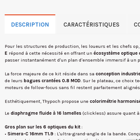
DESCRIPTION
CARACTÉRISTIQUES
C
Pour les structures de production, les loueurs et les chefs op,
E
répond à cette nécessité en offrant un
écosystème optique c
passer instantanément d'un plan d'ensemble immersif à un pl
La force majeure de ce kit réside dans sa
conception industrie
de leurs
bagues crantées 0.8 MOD
. Sur le plateau, ce choix 
moteurs de follow-focus sans fil restent parfaitement alignés
Esthétiquement, Thypoch propose une
colorimétrie harmonisé
Le
diaphragme fluide à 16 lamelles
(clickless) assure quant à
Gros plan sur les 6 optiques du kit
:
•
Simera-C 16mm T1.9
: L'ultra-grand-angle de la bande. Con