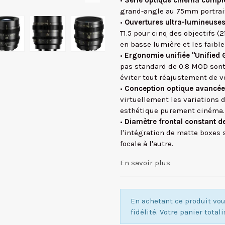
•
Série optique cinéma compl
grand-angle au 75mm portrait)
•
Ouvertures ultra-lumineuses 
T1.5 pour cinq des objectifs (
en basse lumière et les faibl
•
Ergonomie unifiée "Unified 
pas standard de 0.8 MOD sont
éviter tout réajustement de v
•
Conception optique avancée
virtuellement les variations 
esthétique purement cinéma.
•
Diamètre frontal constant 
l'intégration de matte boxes 
focale à l'autre.
En savoir plus
En achetant ce produit v
fidélité. Votre panier total