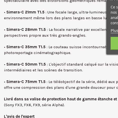
spectaculaire avec des distorsions géométriques remarquab
Ce s
nos 
•
Simera-C 21mm T1.5
: Une focale large, ultra-lumineuse et 
anal
environnement même lors des plans larges en basse lumière
cons
•
Simera-C 28mm T1.5
: La focale narrative par excellence. 
Plus
perspectives propre aux très grands-angles.
•
Simera-C 35mm T1.5
: Le couteau suisse incontournable de t
photoreportage cinématographique.
•
Simera-C 50mm T1.5
: L'objectif standard calqué sur la visi
intermédiaires et les scènes de transition.
•
Simera-C 75mm T1.5
: Le téléobjectif de la série, dédié au
offre une compression des plans d'une grande douceur pour c
Livré dans sa valise de protection haut de gamme étanche et
(Sony FX3, FX6, FX9, série Alpha).
L'avis de l'expert