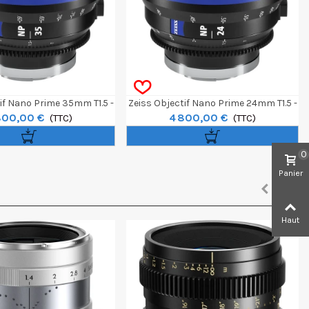
if Nano Prime 35mm T1.5 -
Zeiss Objectif Nano Prime 24mm T1.5 -
800,00 €
4 800,00 €
E-Mount Feet
(TTC)
E-Mount Feet
(TTC)
0
Panier
Haut