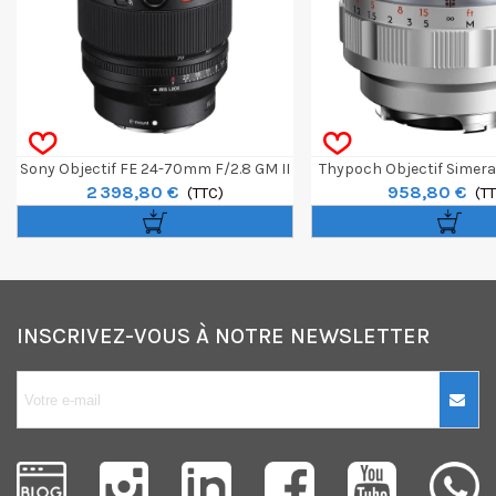
Sony Objectif FE 24-70mm F/2.8 GM II
Thypoch Objectif Simera
2 398,80 €
958,80 €
(TTC)
Silver - Montur
(T
INSCRIVEZ-VOUS À NOTRE NEWSLETTER
10€ OFFERTS sur
votre premier
achat !