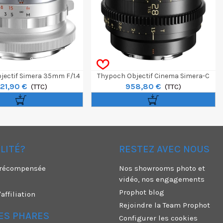
jectif Simera 35mm F/1.4
Thypoch Objectif Cinema Simera-C
21,90 €
958,80 €
lver - Monture RF
(TTC)
28mm T1.5 - Sony E
(TTC)
ÉLITÉ?
RESTEZ AVEC NOUS
é récompensée
Nos showrooms photo et
vidéo, nos engagements
Prophot blog
ffiliation
Rejoindre la Team Prophot
ES PHARES
Configurer les cookies