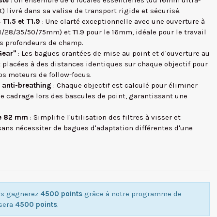
ète
: Un ensemble de 6 focales essentielles (du 16mm ultra-
 livré dans sa valise de transport rigide et sécurisé.
T1.5 et T1.9
: Une clarté exceptionnelle avec une ouverture à
21/28/35/50/75mm) et T1.9 pour le 16mm, idéale pour le travail
es profondeurs de champ.
Gear"
: Les bagues crantées de mise au point et d'ouverture au
 placées à des distances identiques sur chaque objectif pour
os moteurs de follow-focus.
 anti-breathing
: Chaque objectif est calculé pour éliminer
de cadrage lors des bascules de point, garantissant une
de 82 mm
: Simplifie l'utilisation des filtres à visser et
sans nécessiter de bagues d'adaptation différentes d'une
ous gagnerez
4500 points
grâce à notre programme de
isera
4500 points
.