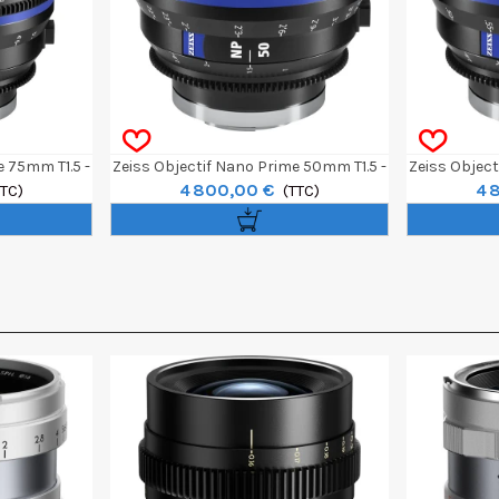
e 75mm T1.5 -
Zeiss Objectif Nano Prime 50mm T1.5 -
Zeiss Object
4 800,00 €
4 
t
TTC)
E-Mount Feet
(TTC)