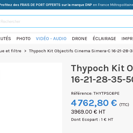
Profitez des FRAIS DE PORT OFFERTS sur la marque DNP
en France Métropolitain
UTÉS
PHOTO
VIDÉO - AUDIO
DRONE
ÉCLAIRAGE
IMPR
e et filtre
>
Thypoch Kit Objectifs Cinema Simera-C 16-21-28-
Thypoch Kit 
16-21-28-35-
Référence:
THYTPSC6PE
4 762,80 €
(TTC)
3969.00 € HT
Dont Ecopart : 1 € HT