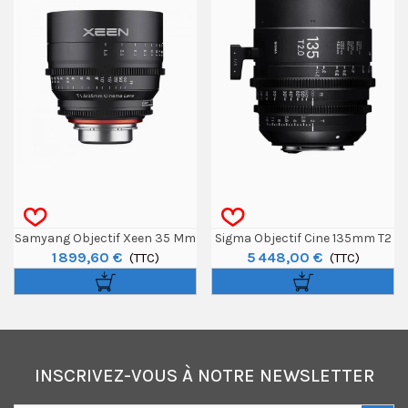
Samyang Objectif Xeen 35 Mm
Sigma Objectif Cine 135mm T2
1 899,60 €
5 448,00 €
T1.5 Monture Canon EF
(TTC)
FF High-Speed Prime Canon EF
(TTC)
- Feet
INSCRIVEZ-VOUS À NOTRE NEWSLETTER