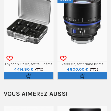
Thypoch Kit Objectifs Cinéma
Zeiss Objectif Nano Prime
4 414,80 €
4 800,00 €
Simera-C 21-28-35-50-75mm
(TTC)
100mm T1.5 - E-Mount Feet
(TTC)
T1.5 - Sony E
VOUS AIMEREZ AUSSI