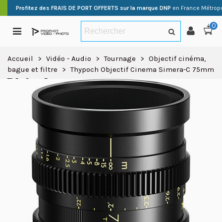
Profitez des FRAIS DE PORT OFFERTS sur la marque DNP
en France Métropo
0
Accueil
>
Vidéo - Audio
>
Tournage
>
Objectif cinéma,
bague et filtre
>
Thypoch Objectif Cinema Simera-C 75mm
T1.5 - Sony E