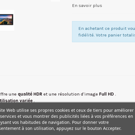
En savoir plus
En achetant ce produit v
fidélité. Votre panier total
offre une
qualité HDR
et une résolution d'image
Full HD
.
tilisation variée
.
ite Web utilise ses propres cookies et ceux de tiers pour améliorer
s que la conversion HDMI / SDI, l'affichage des métadonnées Arri
services et vous montrer des publicités liées à vos préférences en
.
ysant vos habitudes de navigation. Pour donner votre
entement à son utilisation, appuyez sur le bouton Accepter.