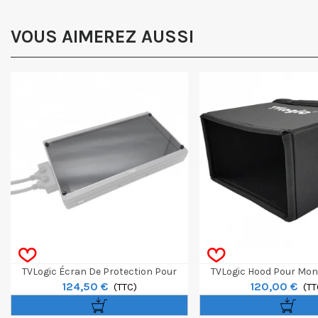
VOUS AIMEREZ AUSSI
TVLogic Écran De Protection Pour
TVLogic Hood Pour Moni
124,50 €
120,00 €
Moniteur F-10A
(TTC)
(TT