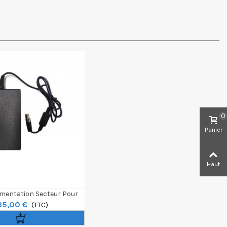
0
Panier
Haut
imentation Secteur Pour
35,00 €
Moniteur F-10A
(TTC)