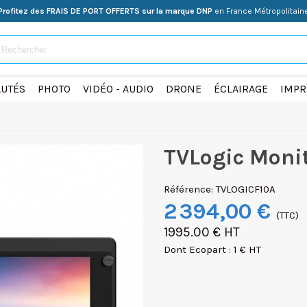
Profitez des FRAIS DE PORT OFFERTS sur la marque DNP
en France Métropolitain
UTÉS
PHOTO
VIDÉO - AUDIO
DRONE
ÉCLAIRAGE
IMPR
TVLogic Monit
Référence:
TVLOGICF10A
2 394,00 €
(TTC)
1995.00 € HT
Dont Ecopart : 1 € HT