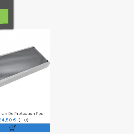
cran De Protection Pour
24,50 €
Moniteur F-10A
(TTC)