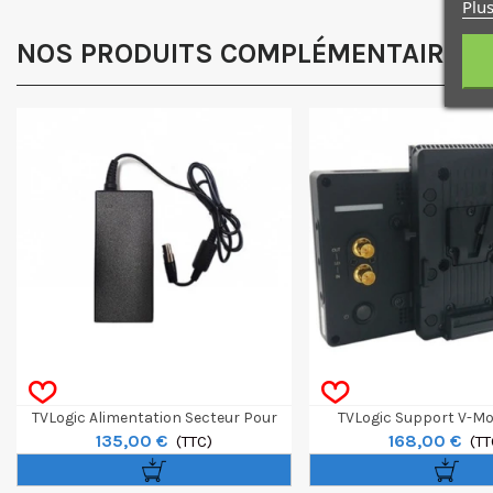
Plus
NOS PRODUITS COMPLÉMENTAIRES
TVLogic Alimentation Secteur Pour
TVLogic Support V-M
135,00 €
168,00 €
Moniteur F-10A
(TTC)
Moniteur F-10
(TT