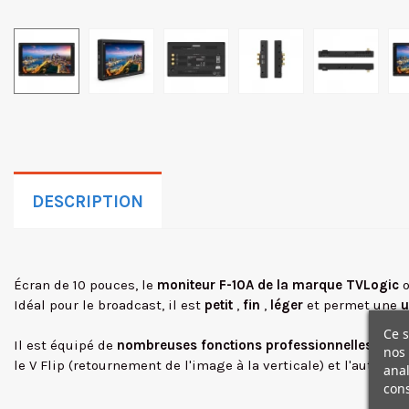
DESCRIPTION
Écran de 10 pouces, le
moniteur F-10A de la marque TVLogic
Idéal pour le broadcast, il est
petit
,
fin
,
léger
et permet une
u
Ce s
Il est équipé de
nombreuses fonctions professionnelles
telle
nos 
le V Flip (retournement de l'image à la verticale) et l'auto Flip
anal
cons