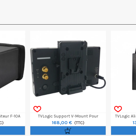
teur F-10A
TVLogic Support V-Mount Pour
TVLogic Al
168,00 €
1
C)
Moniteur F-10A
(TTC)