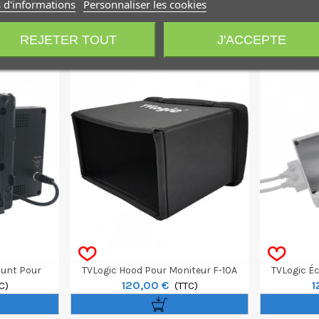
 d'informations
Personnaliser les cookies
REJETER TOUT
J'ACCEPTE
ount Pour
TVLogic Hood Pour Moniteur F-10A
TVLogic É
120,00 €
1
A
C)
(TTC)