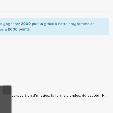
ous gagnerez
2000 points
grâce à notre programme de
isera
2000 points
.
, la superposition d'images, la forme d'ondes, du vecteur H,