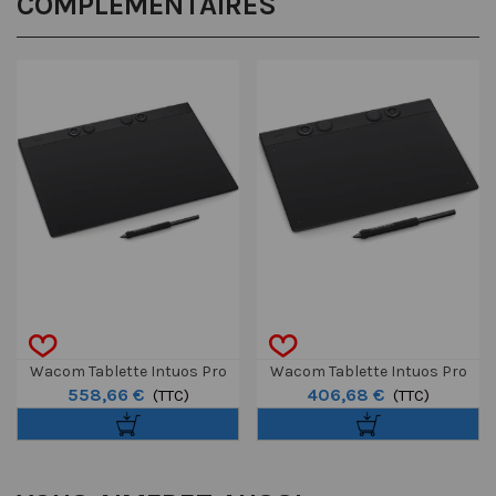
COMPLÉMENTAIRES
Wacom Tablette Intuos Pro
Wacom Tablette Intuos Pro
558,66 €
406,68 €
Pen L - 2025
(TTC)
Pen M - 2025
(TTC)