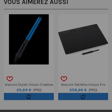
VOUS AIMEREZ AUSSI
Wacom Stylet Intuos Creative
Wacom Tablette Intuos Pro
29,89 €
558,66 €
Bleu
(TTC)
Pen L - 2025
(TTC)