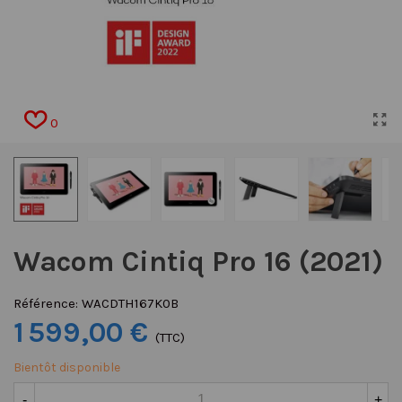
0
Wacom Cintiq Pro 16 (2021)
Référence:
WACDTH167K0B
1 599,00 €
(TTC)
Bientôt disponible
-
+