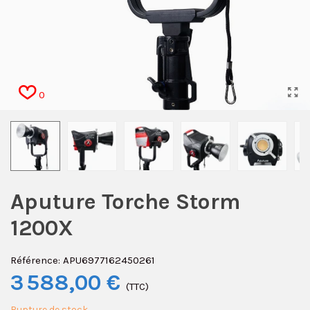
0
Aputure Torche Storm
1200X
Référence:
APU6977162450261
3 588,00 €
(TTC)
Rupture de stock