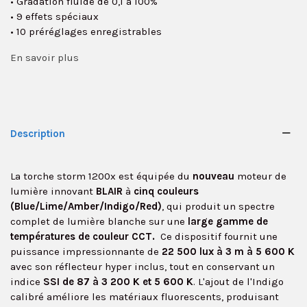
• Gradation fluide de 0,1 à 100%
• 9 effets spéciaux
• 10 préréglages enregistrables
En savoir plus
Description
La torche storm 1200x est équipée du
nouveau
moteur de
lumière innovant
BLAIR
à
cinq couleurs
(Blue/Lime/Amber/Indigo/Red)
, qui produit un spectre
complet de lumière blanche sur une
large gamme de
températures de couleur CCT.
Ce dispositif fournit une
puissance impressionnante de
22 500 lux à 3 m à 5 600 K
avec son réflecteur hyper inclus, tout en conservant un
indice
SSI de 87 à 3 200 K et 5 600 K
. L'ajout de l'Indigo
calibré améliore les matériaux fluorescents, produisant