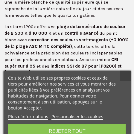
une lumière blanche de qualité supérieure qui se
rapproche de la lumière naturelle du jour et des sources
lumineuses telles que le quartz tungstène.
La storm 1200x offre une
plage de température de couleur
de 2 500 K à 10 000 K
et un
contrôle avancé
du point
blanc avec
correction des couleurs vert-magenta (±G 100%
de la plage ASC MITC complète)
, cette torche offre la
✕
polyvalence et la précision des couleurs indispensables
pour les professionnels en plateau. Avec un indice
CRI
supérieur à 95
et des
indices SSI de 87 pour [P3200] et
[CIE D5600]
, la storm 1200x offre une performance
Ce site Web utilise ses propres cookies et ceux de
lumineuse exceptionnelle.
tiers pour améliorer nos services et vous montrer des
publicités liées à vos préférences en analysant vos
Cette torche est dotée d'un
support Bowens ProLock,
habitudes de navigation. Pour donner votre
système de fixation sécurisé pour les accessoires. Grâce à
consentement à son utilisation, appuyez sur le
ce design de fixation renforcé, les accessoires Bowens sont
bouton Accepter.
maintenus de manière rigide en place, et les fresnels
Plus d'informations
Personnaliser les cookies
optiques de précision ainsi que les projecteurs Spotlights
10€ OFFERTS sur votre
sont parfaitement alignés avec le moteur BLAIR. Le
premier achat !
montage ProLock est
compatible avec trois nouveaux
REJETER TOUT