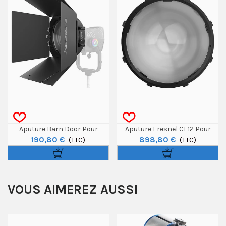
Aputure Barn Door Pour
Aputure Fresnel CF12 Pour
190,80 €
898,80 €
Lentille Fresnel CF12
(TTC)
Storm 1200X / Storm 1000C
(TTC)
VOUS AIMEREZ AUSSI