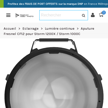
Profitez des FRAIS DE PORT OFFERTS sur la marque DNP
en France Métropo
0
Accueil
>
Eclairage
>
Lumière continue
>
Aputure
Fresnel CF12 pour Storm 1200X / Storm 1000C