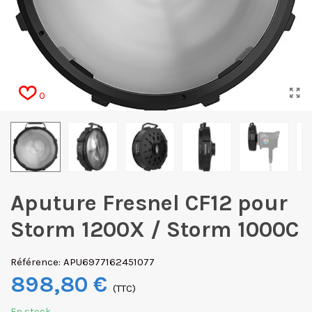
0
Aputure Fresnel CF12 pour
Storm 1200X / Storm 1000C
Référence:
APU6977162451077
898,80 €
(TTC)
En stock