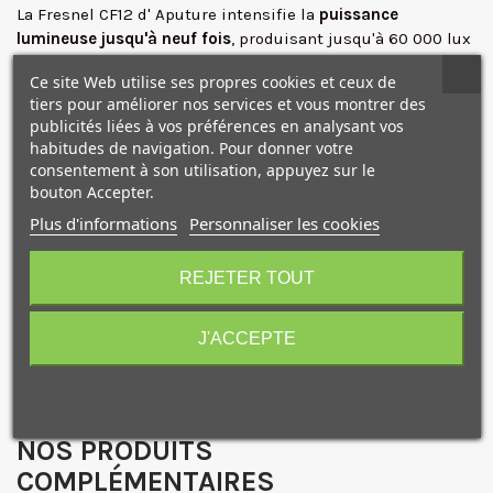
La Fresnel CF12 d' Aputure intensifie la
puissance
lumineuse jusqu'à neuf fois
, produisant jusqu'à 60 000 lux
à 3 200 K.
Ce site Web utilise ses propres cookies et ceux de
La lentille concentre le faisceau lumineux d'un
angle étroit
tiers pour améliorer nos services et vous montrer des
de 15°
à un
angle moyen de 45°
avec une atténuation
publicités liées à vos préférences en analysant vos
douce du centre vers le bord.
habitudes de navigation. Pour donner votre
consentement à son utilisation, appuyez sur le
Sa construction robuste et son système de réglage précis
bouton Accepter.
en font un accessoire fiable et performant, capable de
Plus d'informations
Personnaliser les cookies
répondre aux exigences des tournages les plus complexes.
10€ OFFERTS sur votre
premier achat !
REJETER TOUT
La Fresnel CF12 est dotée d'un
support Bowens ProLock
et
est livré avec un étui de transport.
J'ACCEPTE
Caractéristiques
Je consens également à recevoir les offres
promotionnelles.
Consultez notre politique de
confidentialité.
NOS PRODUITS
J'accepte de recevoir des SMS de la part de la marque.
COMPLÉMENTAIRES
Obtenir mon code promo.