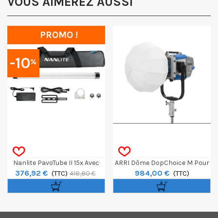
VOUS AIMEREZ AUSSI
PROMO !
-10
%
Nanlite PavoTube II 15x Avec
ARRI Dôme DopChoice M Pour
376,92 €
984,00 €
Batterie
(TTC)
Orbiter
(TTC)
418,80 €