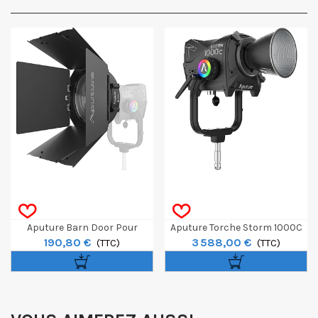
Aputure Barn Door Pour
Aputure Torche Storm 1000C
190,80 €
3 588,00 €
Lentille Fresnel CF12
(TTC)
(TTC)