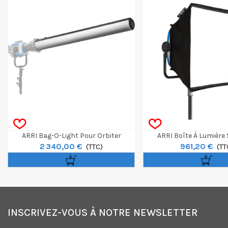
ARRI Bag-O-Light Pour Orbiter
ARRI Boîte À Lumière
2 340,00 €
961,20 €
(TTC)
Dopchoice Pour Skypa
(TT
INSCRIVEZ-VOUS À NOTRE NEWSLETTER