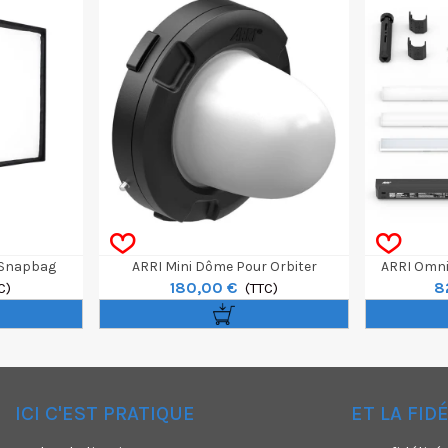
 Snapbag
ARRI Mini Dôme Pour Orbiter
ARRI Omnib
180,00 €
8
nel S120-C
C)
(TTC)
ICI C'EST PRATIQUE
ET LA FID
✕