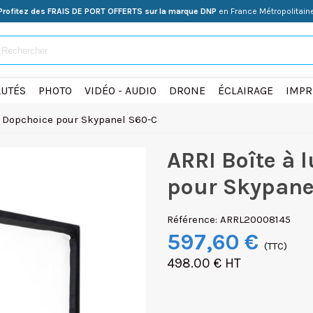
Profitez des FRAIS DE PORT OFFERTS sur la marque DNP
en France Métropolitain
UTÉS
PHOTO
VIDÉO - AUDIO
DRONE
ÉCLAIRAGE
IMPR
 Dopchoice pour Skypanel S60-C
ARRI Boîte à
pour Skypane
Référence:
ARRL20008145
597,60 €
(TTC)
498.00 € HT