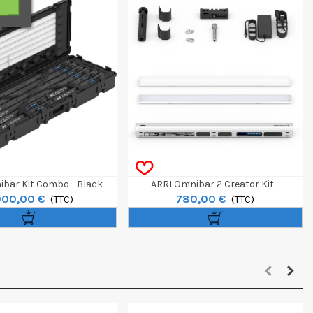
bar Kit Combo - Black
ARRI Omnibar 2 Creator Kit -
000,00 €
780,00 €
(TTC)
Blue/Silver
(TTC)