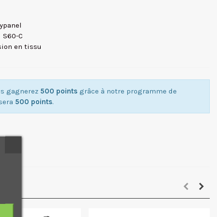
kypanel
l S60-C
usion en tissu
ous gagnerez
500 points
grâce à notre programme de
isera
500 points
.