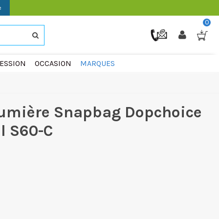
e
0
ESSION
OCCASION
MARQUES
 lumière Snapbag Dopchoice
l S60-C