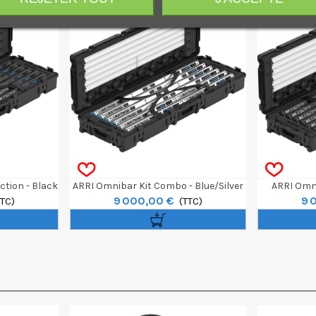
ction - Black
ARRI Omnibar Kit Combo - Blue/Silver
ARRI Omni
9 000,00 €
9 
TTC)
(TTC)