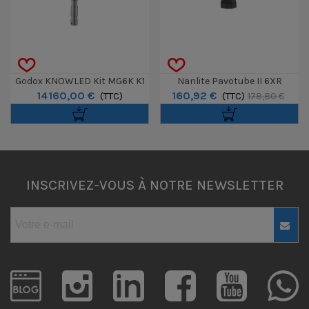
Godox KNOWLED Kit MG6K K1
Nanlite Pavotube II 6XR
14 160,00 €
160,92 €
Avec Flight Case
(TTC)
(TTC)
178,80 €
INSCRIVEZ-VOUS À NOTRE NEWSLETTER