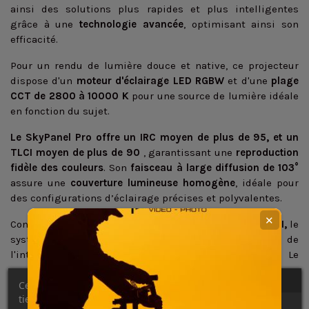
ainsi des solutions plus rapides et plus intelligentes
grâce à une
technologie avancée
, optimisant ainsi son
efficacité.
Pour un rendu de lumière douce et native, ce projecteur
dispose d'un
moteur d'éclairage LED RGBW
et d'une
plage
CCT de 2800 à 10000 K
pour une source de lumière idéale
en fonction du sujet.
Le SkyPanel Pro offre un
IRC moyen de plus de 95, et un
TLCI moyen de plus de 90
, garantissant une
reproduction
fidèle des couleurs
. Son
faisceau à large diffusion de 103°
assure une
couverture lumineuse homogène
, idéale pour
des configurations d’éclairage précises et polyvalentes.
✕
Conçu sur la base de la plateforme
logicielle LiOS d'ARRI,
le
système d'éclairage du SkyPanel Pro s'inspire de
l'interface utilisateur éprouvée du SkyPanel Classic. Le
modèle Pro introduit diverses fonctionnalités et options,
telles que
Ce site Web utilise ses propres cookies et ceux de
les modes ARRI ALEXA, la technologie
tiers pour améliorer nos services et vous montrer des
LumenRadio CRMX2 ou encore le Bluetooth 5.0.