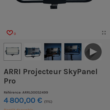
0
ARRI Projecteur SkyPanel
Pro
Référence:
ARRL00052499
4 800,00 €
(TTC)
Bientôt disponible