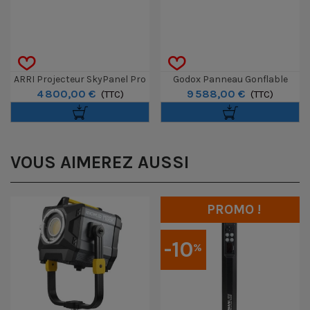
ARRI Projecteur SkyPanel Pro
Godox Panneau Gonflable
4 800,00 €
9 588,00 €
Noir
(TTC)
KNOWLED AM1600R Color 4x8
(TTC)
VOUS AIMEREZ AUSSI
PROMO !
-10
%