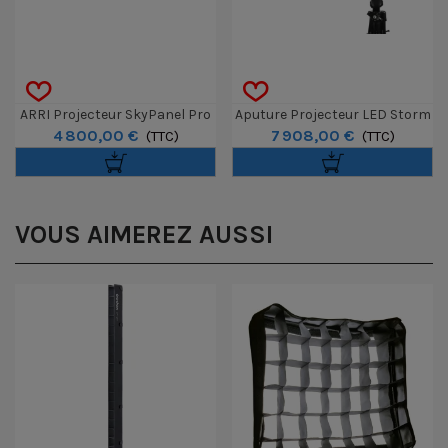
ARRI Projecteur SkyPanel Pro
Aputure Projecteur LED Storm
4 800,00 €
7 908,00 €
(TTC)
CS32 Avec Réflecteur
(TTC)
VOUS AIMEREZ AUSSI