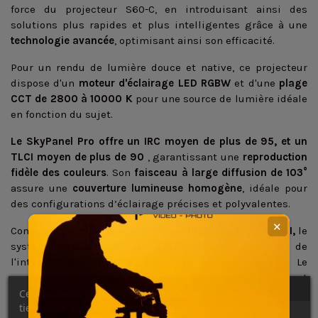
force du projecteur S60-C, en introduisant ainsi des
solutions plus rapides et plus intelligentes grâce à une
technologie avancée
, optimisant ainsi son efficacité.
Pour un rendu de lumière douce et native, ce projecteur
dispose d'un
moteur d'éclairage LED RGBW
et d'une
plage
CCT de 2800 à 10000 K
pour une source de lumière idéale
en fonction du sujet.
Le SkyPanel Pro offre un
IRC moyen de plus de 95, et un
TLCI moyen de plus de 90
, garantissant une
reproduction
fidèle des couleurs
. Son
faisceau à large diffusion de 103°
assure une
couverture lumineuse homogène
, idéale pour
des configurations d’éclairage précises et polyvalentes.
✕
Conçu sur la base de la plateforme
logicielle LiOS d'ARRI,
le
système d'éclairage du SkyPanel Pro s'inspire de
l'interface utilisateur éprouvée du SkyPanel Classic. Le
modèle S60 Pro introduit diverses fonctionnalités et
options, telles que
Ce site Web utilise ses propres cookies et ceux de
les modes ARRI ALEXA, la technologie
tiers pour améliorer nos services et vous montrer des
LumenRadio CRMX2 ou encore le Bluetooth 5.0.