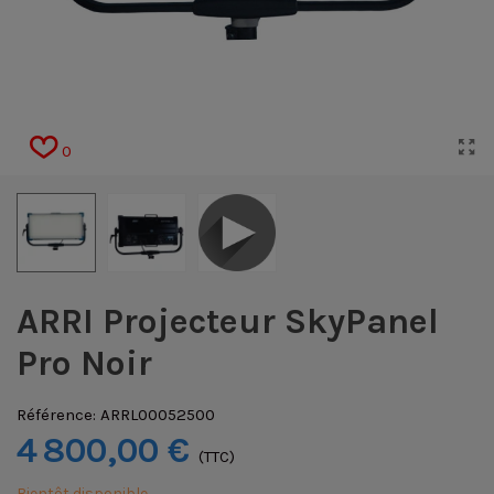
0
ARRI Projecteur SkyPanel
Pro Noir
Référence:
ARRL00052500
4 800,00 €
(TTC)
Bientôt disponible