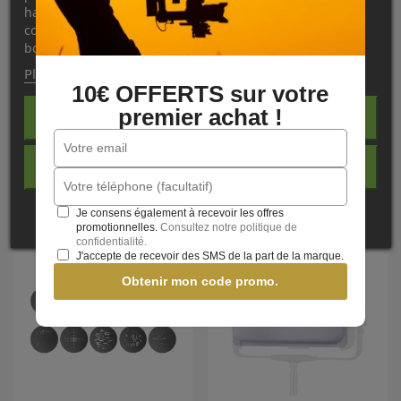
habitudes de navigation. Pour donner votre
Des
petits volets en supplément
protègent
contre les fuites
consentement à son utilisation, appuyez sur le
de lumière
entre la tête de lampe et les parois.
bouton Accepter.
Plus d'informations
Personnaliser les cookies
10€ OFFERTS sur votre
Caractéristiques
premier achat !
REJETER TOUT
NOS PRODUITS
J'ACCEPTE
COMPLÉMENTAIRES
Je consens également à recevoir les offres
promotionnelles.
Consultez notre politique de
confidentialité.
J'accepte de recevoir des SMS de la part de la marque.
Obtenir mon code promo.