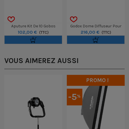
Aputure Kit De 10 Gobos
Godox Dome Diffuseur Pour
102,00 €
216,00 €
Format A Pour Spotlight Max
(TTC)
Panneau P1200R Hard Pro -
(TTC)
Premium Material
VOUS AIMEREZ AUSSI
PROMO !
-5
%