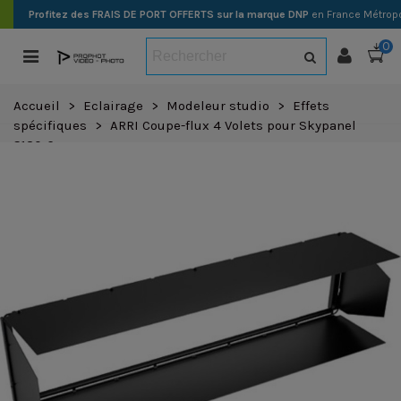
Profitez des FRAIS DE PORT OFFERTS sur la marque DNP
en France Métropo
0
Accueil
>
Eclairage
>
Modeleur studio
>
Effets
spécifiques
>
ARRI Coupe-flux 4 Volets pour Skypanel
S120-C