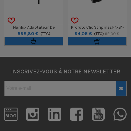
Nanlux Adaptateur De
Profoto Clic Stripmask 1x3' -
598,80 €
94,05 €
Projection AS-PJA-EV Pour
(TTC)
30x90cm
(TTC)
99,00 €
Serie Evoke
INSCRIVEZ-VOUS À NOTRE NEWSLETTER