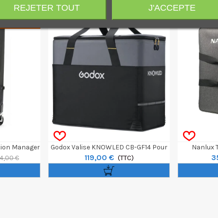
REJETER TOUT
J'ACCEPTE
!
tion Manager
Godox Valise KNOWLED CB-GF14 Pour
Nanlux T
119,00 €
3
Fresnel GF14
(TTC)
Réflec
4,00 €