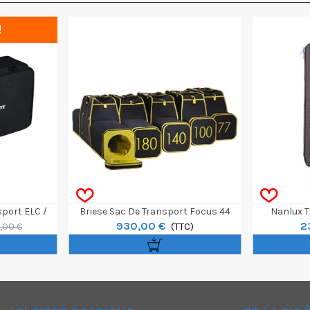
!
port ELC /
Briese Sac De Transport Focus 44
Nanlux T
930,00 €
2
(TTC)
9,00 €