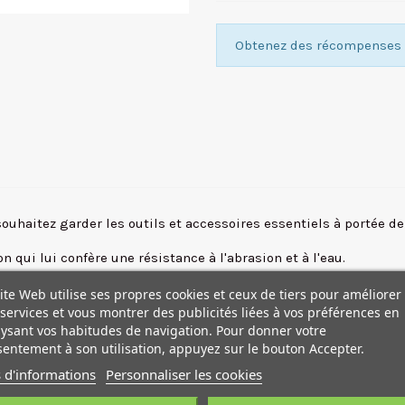
Obtenez des récompenses f
souhaitez garder les outils et accessoires essentiels à portée d
on qui lui confère une résistance à l'abrasion et à l'eau.
rrière pour permettre d'attacher la pochette à la ceinture ARRI C
ite Web utilise ses propres cookies et ceux de tiers pour améliorer
res personnelles telles que vos stylos, nettoyants, outils et plu
services et vous montrer des publicités liées à vos préférences en
ysant vos habitudes de navigation. Pour donner votre
entement à son utilisation, appuyez sur le bouton Accepter.
 d'informations
Personnaliser les cookies