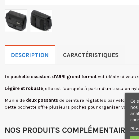
DESCRIPTION
CARACTÉRISTIQUES
La
pochette assistant d'ARRI grand format
est idéale si vous 
Légère et robuste
, elle est fabriquée à partir d'un tissu en nyl
Munie de
deux passants
de ceinture réglables par velcro à l'a
Ce s
Cette pochette offre plusieurs poches pour organiser vos affai
nos 
anal
cons
Plus
NOS PRODUITS COMPLÉMENTAIRES