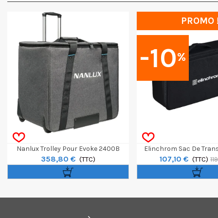
PROMO 
-10
%
Nanlux Trolley Pour Evoke 2400B
Elinchrom Sac De Trans
358,80 €
107,10 €
(TTC)
FIVE
(TTC)
11