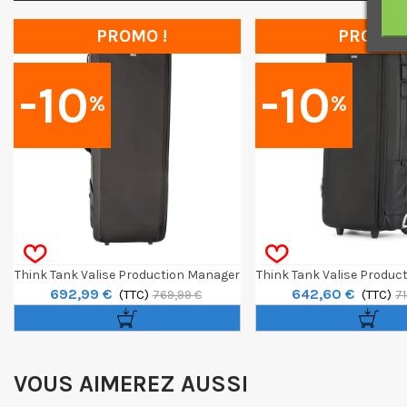
PROMO !
PROMO 
-10
-10
%
%
Think Tank Valise Production Manager
Think Tank Valise Produc
692,99 €
642,60 €
50 V2
(TTC)
40 V2
(TTC)
769,99 €
71
VOUS AIMEREZ AUSSI