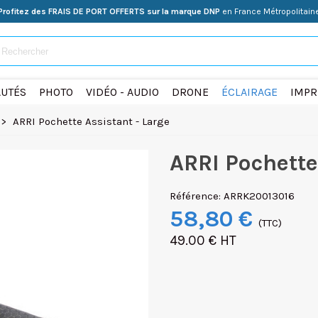
Profitez des FRAIS DE PORT OFFERTS sur la marque DNP
en France Métropolitain
UTÉS
PHOTO
VIDÉO - AUDIO
DRONE
ÉCLAIRAGE
IMPR
>
ARRI Pochette Assistant - Large
ARRI Pochette
Référence:
ARRK20013016
58,80 €
(TTC)
49.00 € HT