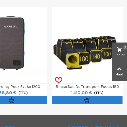
0
Panier
Haut
rolley Pour Evoke 1200
Briese Sac De Transport Focus 180
38,80 €
1 410,00 €
(TTC)
(TTC)