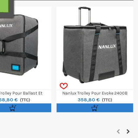
rolley Pour Ballast Et
Nanlux Trolley Pour Evoke 2400B
58,80 €
358,80 €
teur 45° Evoke 2400B
(TTC)
(TTC)